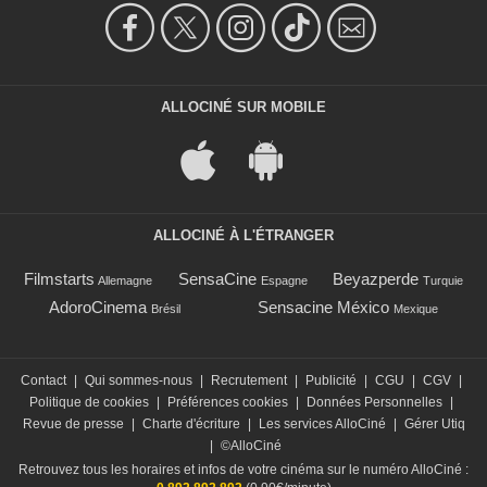
ALLOCINÉ SUR MOBILE
ALLOCINÉ À L'ÉTRANGER
Filmstarts
SensaCine
Beyazperde
Allemagne
Espagne
Turquie
AdoroCinema
Sensacine México
Brésil
Mexique
Contact
|
Qui sommes-nous
|
Recrutement
|
Publicité
|
CGU
|
CGV
|
Politique de cookies
|
Préférences cookies
|
Données Personnelles
|
Revue de presse
|
Charte d'écriture
|
Les services AlloCiné
|
Gérer Utiq
|
©AlloCiné
Retrouvez tous les horaires et infos de votre cinéma sur le numéro AlloCiné :