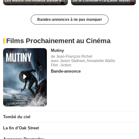
Les Matins merveilleux Bande-annonce VF
De la Comédie-Française Teaser VF
Bandes-annonces à ne pas manquer
Films Prochainement au Cinéma
Mutiny
de Jean-François Richet
avec Jason Statham, Annabelle Wallis
Film - Action
Bande-annonce
Tombé du ciel
La fin d’Oak Street