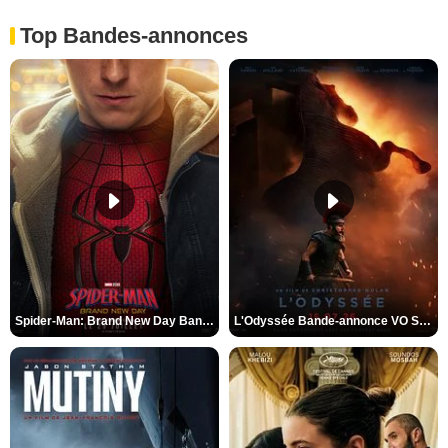
Top Bandes-annonces
Spider-Man: Brand New Day Bande-annonce VO STFR
L'Odyssée Bande-annonce VO STFR