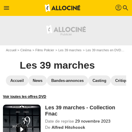
profil
menu
search
Accueil
Cinéma
Films Policier
Les 39 marches
Les 39 marches en DVD
Les 
Les 39 marches
Accueil
News
Bandes-annonces
Casting
Critiques
Voir toutes les offres DVD
Les 39 marches - Collection
Fnac
Date de reprise
29 novembre 2023
De
Alfred Hitchcock