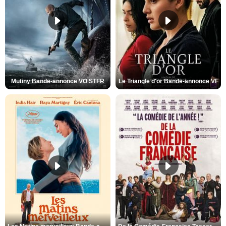
Mutiny Bande-annonce VO STFR
Le Triangle d'or Bande-annonce VF