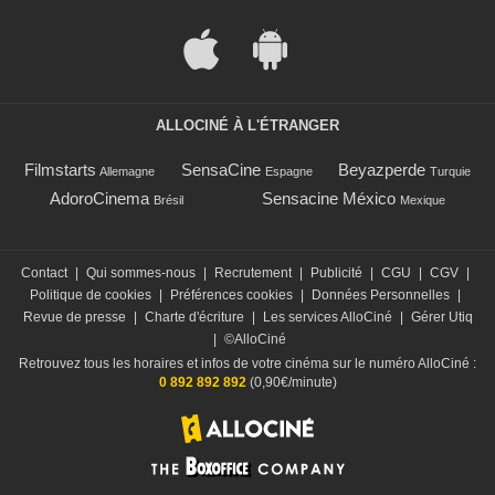
ALLOCINÉ À L'ÉTRANGER
Filmstarts
SensaCine
Beyazperde
Allemagne
Espagne
Turquie
AdoroCinema
Sensacine México
Brésil
Mexique
Contact
|
Qui sommes-nous
|
Recrutement
|
Publicité
|
CGU
|
CGV
|
Politique de cookies
|
Préférences cookies
|
Données Personnelles
|
Revue de presse
|
Charte d'écriture
|
Les services AlloCiné
|
Gérer Utiq
|
©AlloCiné
Retrouvez tous les horaires et infos de votre cinéma sur le numéro AlloCiné :
0 892 892 892
(0,90€/minute)