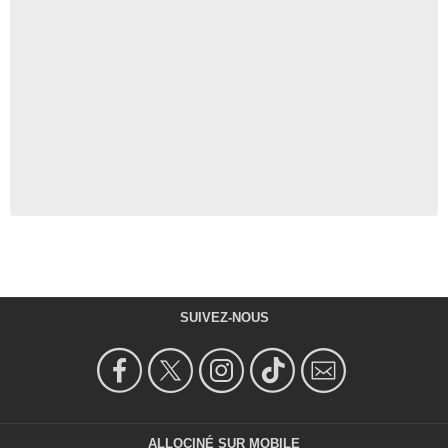
SUIVEZ-NOUS
ALLOCINÉ SUR MOBILE