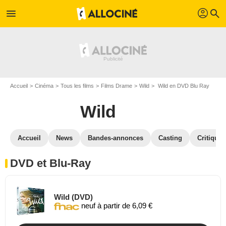
profil
menu
search
Accueil
Cinéma
Tous les films
Films Drame
Wild
Wild en DVD Blu Ray
Wild
Accueil
News
Bandes-annonces
Casting
Critiques
DVD et Blu-Ray
Wild (DVD)
neuf à partir de 6,09 €