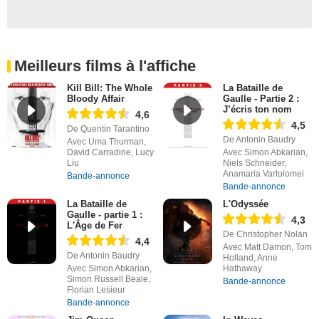
Meilleurs films à l'affiche
Kill Bill: The Whole
La Bataille de
Bloody Affair
Gaulle - Partie 2 :
J’écris ton nom
4,6
4,5
De Quentin Tarantino
De Antonin Baudry
Avec Uma Thurman,
David Carradine, Lucy
Avec Simon Abkarian,
Liu
Niels Schneider,
Anamaria Vartolomei
Bande-annonce
Bande-annonce
La Bataille de
L'Odyssée
Gaulle - partie 1 :
4,3
L'Âge de Fer
De Christopher Nolan
4,4
Avec Matt Damon, Tom
De Antonin Baudry
Holland, Anne
Avec Simon Abkarian,
Hathaway
Simon Russell Beale,
Bande-annonce
Florian Lesieur
Bande-annonce