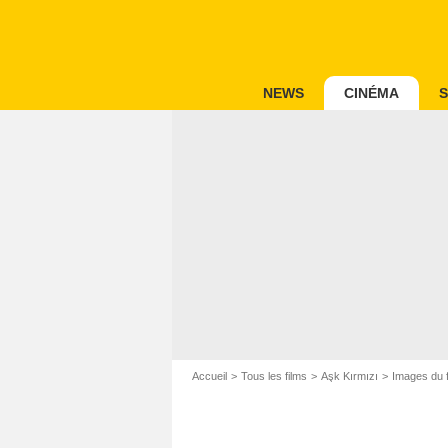
NEWS
CINÉMA
S
Accueil
Tous les films
Aşk Kırmızı
Images du f