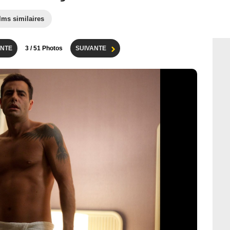
lms similaires
NTE
3
/ 51 Photos
SUIVANTE