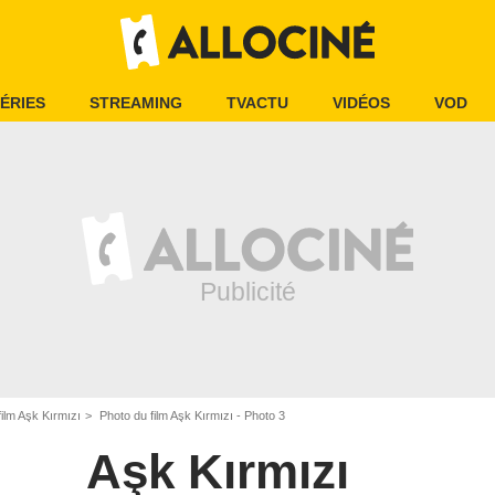
ÉRIES
STREAMING
TVACTU
VIDÉOS
VOD
ilm Aşk Kırmızı
Photo du film Aşk Kırmızı - Photo 3
Aşk Kırmızı