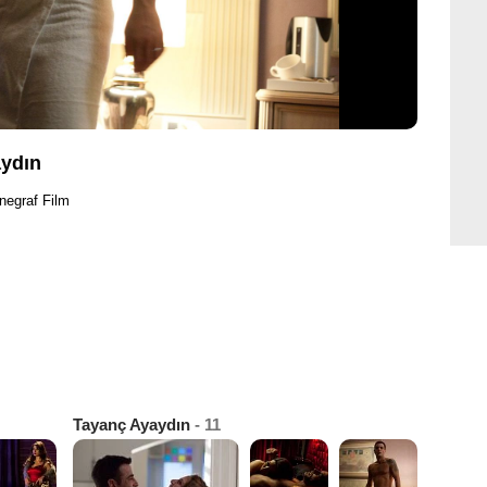
aydın
negraf Film
Tayanç Ayaydın
- 11