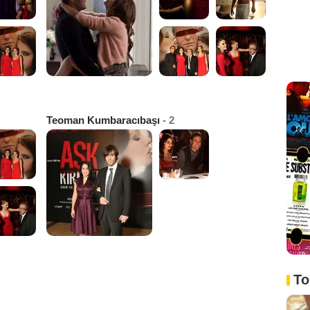
Teoman Kumbaracıbaşı
- 2
To