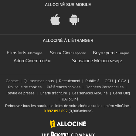
ALLOCINÉ SUR MOBILE
ALLOCINÉ À L'ÉTRANGER
Filmstarts
SensaCine
Beyazperde
Allemagne
Espagne
Turquie
AdoroCinema
Sensacine México
Brésil
Mexique
Contact
|
Qui sommes-nous
|
Recrutement
|
Publicité
|
CGU
|
CGV
|
Politique de cookies
|
Préférences cookies
|
Données Personnelles
|
Revue de presse
|
Charte d'écriture
|
Les services AlloCiné
|
Gérer Utiq
|
©AlloCiné
Retrouvez tous les horaires et infos de votre cinéma sur le numéro AlloCiné :
0 892 892 892
(0,90€/minute)