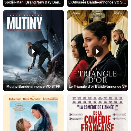
Spider-Man: Brand New Day Bande-annonce VO STFR
L'Odyssée Bande-annonce VO STFR
Mutiny Bande-annonce VO STFR
Le Triangle d'or Bande-annonce VF