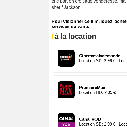
elle part en croisade vengeresse, mais
shérif Jackson.
Pour visionner ce film, louez, ache
services suivants
à la location
Cinemasalademande
Location SD: 2,99 € | Loc
PremiereMax
Location HD: 2,99 €
Canal VOD
Location SD: 2,99 € | Loc