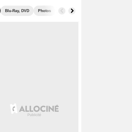
Blu-Ray, DVD
Photos
Secrets de tournage
Box Office