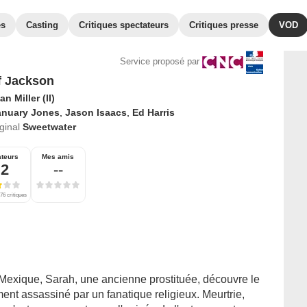
es
Casting
Critiques spectateurs
Critiques presse
VOD
Service proposé par
f Jackson
n Miller (II)
anuary Jones
,
Jason Isaacs
,
Ed Harris
iginal
Sweetwater
ateurs
Mes amis
,2
--
76 critiques
Mexique, Sarah, une ancienne prostituée, découvre le
nt assassiné par un fanatique religieux. Meurtrie,