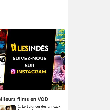
illeurs films en VOD
1.
Le Seigneur des anneaux :