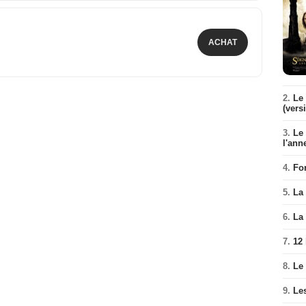
ACHAT
2.
Le 
(vers
3.
Le
l'ann
4.
Fo
5.
La 
6.
La 
7.
12
8.
Le
9.
Le