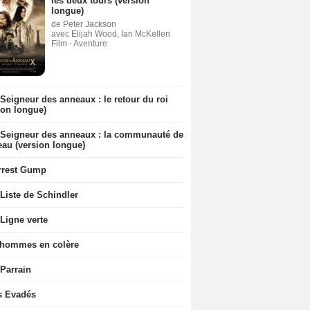
les deux tours (version
longue)
de Peter Jackson
avec Elijah Wood, Ian McKellen
Film - Aventure
Seigneur des anneaux : le retour du roi
ion longue)
 Seigneur des anneaux : la communauté de
eau (version longue)
rrest Gump
Liste de Schindler
Ligne verte
 hommes en colère
 Parrain
s Evadés