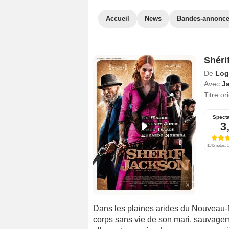
Accueil
News
Bandes-annonc
Shéri
De
Loga
Avec
J
Titre or
Spect
3
1145 notes, 1
Dans les plaines arides du Nouveau-
corps sans vie de son mari, sauvageme