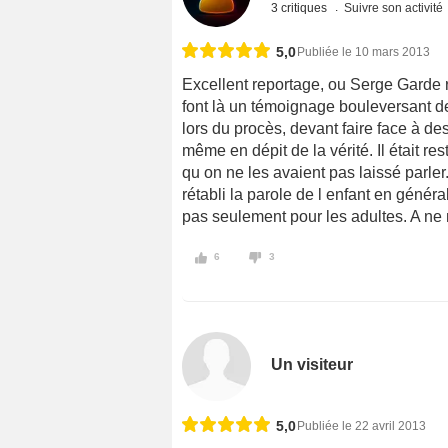
3 critiques
Suivre son activité
5,0
Publiée le 10 mars 2013
Excellent reportage, ou Serge Garde r
font là un témoignage bouleversant des
lors du procès, devant faire face à de
même en dépit de la vérité. Il était re
qu on ne les avaient pas laissé parler
rétabli la parole de l enfant en généra
pas seulement pour les adultes. A ne
6
3
Un visiteur
5,0
Publiée le 22 avril 2013