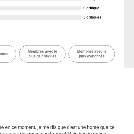
0 critique
3 critiques
Membres avec le
Membres avec le
entes
plus de critiques
plus d'abonnés
iche en ce moment, je me dis que c'est une honte que ce
ndes salles de cinéma en France! Mais bon je pense