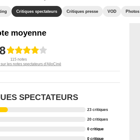
ting
Critiques spectateurs
Critiques presse
VOD
Photos
te moyenne
,8
115 notes
 sur les notes spectateurs d'AlloCiné
IQUES SPECTATEURS
23 critiques
20 critiques
0 critique
0 critique