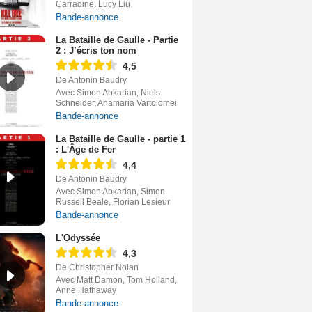
Carradine, Lucy Liu
Bande-annonce
La Bataille de Gaulle - Partie
2 : J’écris ton nom
4,5
De Antonin Baudry
Avec Simon Abkarian, Niels
Schneider, Anamaria Vartolomei
Bande-annonce
La Bataille de Gaulle - partie 1
: L'Âge de Fer
4,4
De Antonin Baudry
Avec Simon Abkarian, Simon
Russell Beale, Florian Lesieur
Bande-annonce
L'Odyssée
4,3
De Christopher Nolan
Avec Matt Damon, Tom Holland,
Anne Hathaway
Bande-annonce