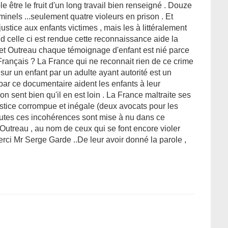
e être le fruit d'un long travail bien renseigné . Douze
inels ...seulement quatre violeurs en prison . Et
ustice aux enfants victimes , mais les à littéralement
d celle ci est rendue cette reconnaissance aide la
cet Outreau chaque témoignage d'enfant est nié parce
Français ? La France qui ne reconnait rien de ce crime
é sur un enfant par un adulte ayant autorité est un
par ce documentaire aident les enfants à leur
on sent bien qu'il en est loin . La France maltraite ses
stice corrompue et inégale (deux avocats pour les
toutes ces incohérences sont mise à nu dans ce
Outreau , au nom de ceux qui se font encore violer
erci Mr Serge Garde ..De leur avoir donné la parole ,