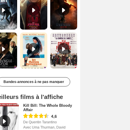
Le Triangle d'or Bande-annonce VF
Les Matins merveilleux Bande-annonce VF
De la Comédie-Française Teaser VF
Bandes-annonces à ne pas manquer
illeurs films à l'affiche
Kill Bill: The Whole Bloody
Affair
4,6
De Quentin Tarantino
Avec Uma Thurman, David