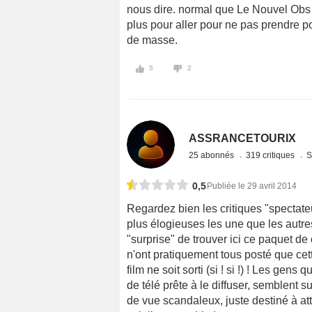
nous dire. normal que Le Nouvel Obs 
plus pour aller pour ne pas prendre 
de masse.
5
2
ASSRANCETOURIX
25 abonnés
319 critiques
S
0,5
Publiée le 29 avril 2014
Regardez bien les critiques "spectateu
plus élogieuses les une que les autres 
"surprise" de trouver ici ce paquet de
n'ont pratiquement tous posté que cet
film ne soit sorti (si ! si !) ! Les gens
de télé prête à le diffuser, semblent s
de vue scandaleux, juste destiné à att