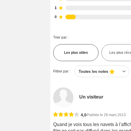
1
0
Trier par :
Les plus utiles
Les plus réc
Filtrer par :
Toutes les notes
Un visiteur
4,0
Publiée le 28 mars 2013
Quand je vois tous les navets à l'aff
film ne soit pas diffusé dans les gra