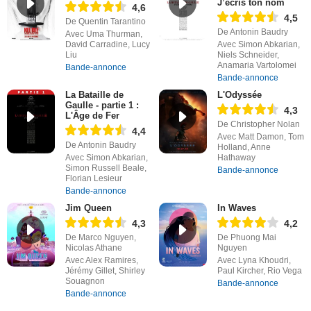
J’écris ton nom
4,6
4,5
De Quentin Tarantino
De Antonin Baudry
Avec Uma Thurman,
David Carradine, Lucy
Avec Simon Abkarian,
Liu
Niels Schneider,
Anamaria Vartolomei
Bande-annonce
Bande-annonce
La Bataille de
L'Odyssée
Gaulle - partie 1 :
4,3
L'Âge de Fer
De Christopher Nolan
4,4
Avec Matt Damon, Tom
De Antonin Baudry
Holland, Anne
Avec Simon Abkarian,
Hathaway
Simon Russell Beale,
Bande-annonce
Florian Lesieur
Bande-annonce
Jim Queen
In Waves
4,3
4,2
De Marco Nguyen,
De Phuong Mai
Nicolas Athane
Nguyen
Avec Alex Ramires,
Avec Lyna Khoudri,
Jérémy Gillet, Shirley
Paul Kircher, Rio Vega
Souagnon
Bande-annonce
Bande-annonce