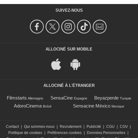
SUIVEZ-NOUS
ALLOCINÉ SUR MOBILE
ALLOCINÉ À L'ÉTRANGER
Filmstarts
SensaCine
Beyazperde
Allemagne
Espagne
Turquie
AdoroCinema
Sensacine México
Brésil
Mexique
Contact
|
Qui sommes-nous
|
Recrutement
|
Publicité
|
CGU
|
CGV
|
Politique de cookies
|
Préférences cookies
|
Données Personnelles
|