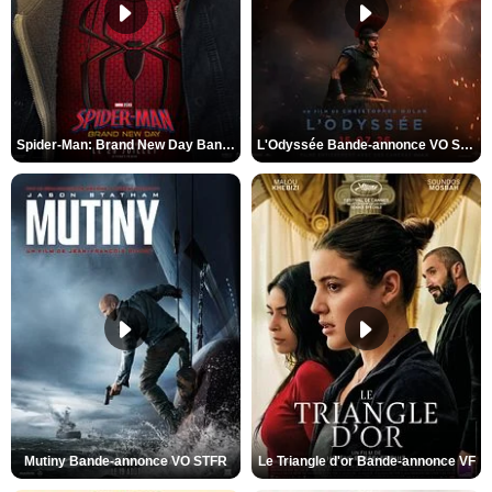
Spider-Man: Brand New Day Bande-annonce VO STFR
L'Odyssée Bande-annonce VO STFR
Mutiny Bande-annonce VO STFR
Le Triangle d'or Bande-annonce VF