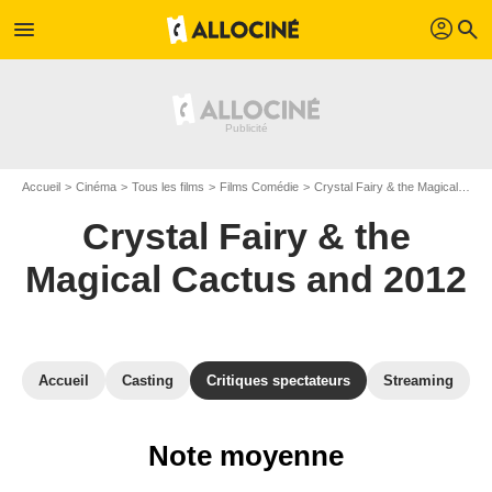
profil
menu
search
Accueil
Cinéma
Tous les films
Films Comédie
Crystal Fairy & the Magical Cactus and 2012
Crystal Fairy & the
Magical Cactus and 2012
Accueil
Casting
Critiques spectateurs
Streaming
Note moyenne