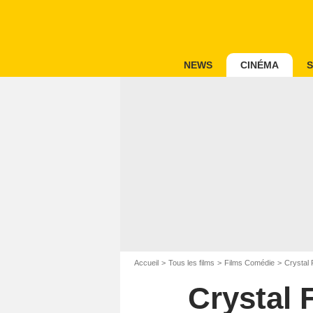
NEWS
CINÉMA
S
Accueil
Tous les films
Films Comédie
Crystal 
Crystal 