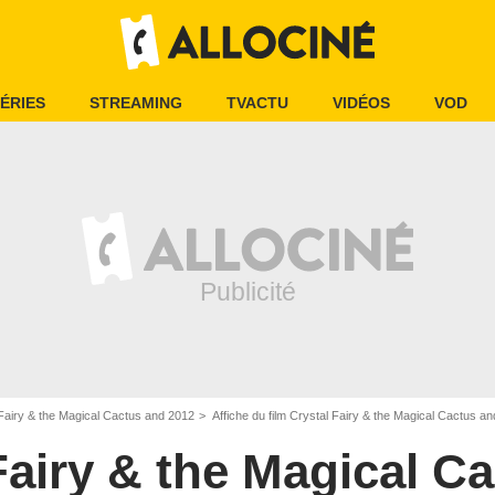
ÉRIES
STREAMING
TVACTU
VIDÉOS
VOD
Fairy & the Magical Cactus and 2012
Affiche du film Crystal Fairy & the Magical Cactus a
Fairy & the Magical C