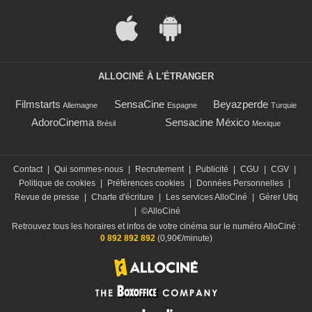
ALLOCINÉ À L'ÉTRANGER
Filmstarts
SensaCine
Beyazperde
Allemagne
Espagne
Turquie
AdoroCinema
Sensacine México
Brésil
Mexique
Contact
|
Qui sommes-nous
|
Recrutement
|
Publicité
|
CGU
|
CGV
|
Politique de cookies
|
Préférences cookies
|
Données Personnelles
|
Revue de presse
|
Charte d'écriture
|
Les services AlloCiné
|
Gérer Utiq
|
©AlloCiné
Retrouvez tous les horaires et infos de votre cinéma sur le numéro AlloCiné :
0 892 892 892
(0,90€/minute)