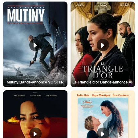
Mutiny Bande-annonce VO STFR
Le Triangle d'or Bande-annonce VF