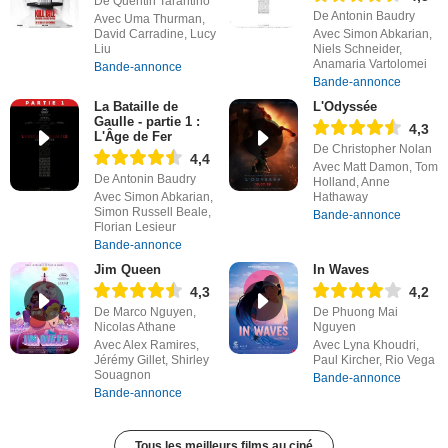
De Quentin Tarantino
De Antonin Baudry
Avec Uma Thurman,
David Carradine, Lucy
Avec Simon Abkarian,
Liu
Niels Schneider,
Anamaria Vartolomei
Bande-annonce
Bande-annonce
La Bataille de
L'Odyssée
Gaulle - partie 1 :
4,3
L'Âge de Fer
De Christopher Nolan
4,4
Avec Matt Damon, Tom
De Antonin Baudry
Holland, Anne
Avec Simon Abkarian,
Hathaway
Simon Russell Beale,
Bande-annonce
Florian Lesieur
Bande-annonce
Jim Queen
In Waves
4,3
4,2
De Marco Nguyen,
De Phuong Mai
Nicolas Athane
Nguyen
Avec Alex Ramires,
Avec Lyna Khoudri,
Jérémy Gillet, Shirley
Paul Kircher, Rio Vega
Souagnon
Bande-annonce
Bande-annonce
Tous les meilleurs films au ciné