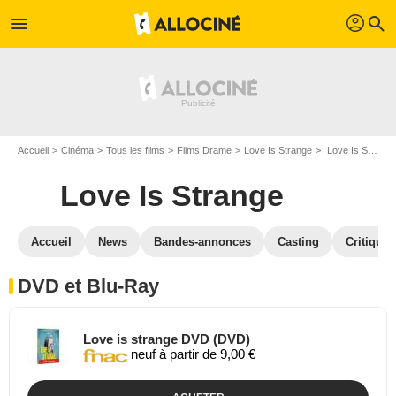
profil
menu
search
Accueil
Cinéma
Tous les films
Films Drame
Love Is Strange
Love Is Strange en DVD Blu Ray
Love Is Strange
Accueil
News
Bandes-annonces
Casting
Critiques
DVD et Blu-Ray
Love is strange DVD (DVD)
neuf à partir de 9,00 €