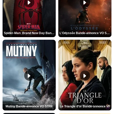
Spider-Man: Brand New Day Bande-annonce VO STFR
L'Odyssée Bande-annonce VO STFR
Mutiny Bande-annonce VO STFR
Le Triangle d'or Bande-annonce VF