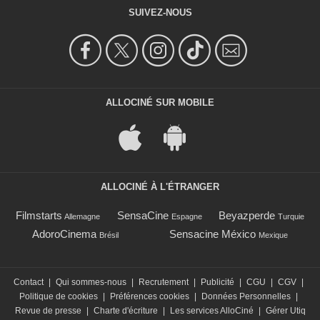
SUIVEZ-NOUS
ALLOCINÉ SUR MOBILE
ALLOCINÉ À L'ÉTRANGER
Filmstarts
SensaCine
Beyazperde
Allemagne
Espagne
Turquie
AdoroCinema
Sensacine México
Brésil
Mexique
Contact
|
Qui sommes-nous
|
Recrutement
|
Publicité
|
CGU
|
CGV
|
Politique de cookies
|
Préférences cookies
|
Données Personnelles
|
Revue de presse
|
Charte d'écriture
|
Les services AlloCiné
|
Gérer Utiq