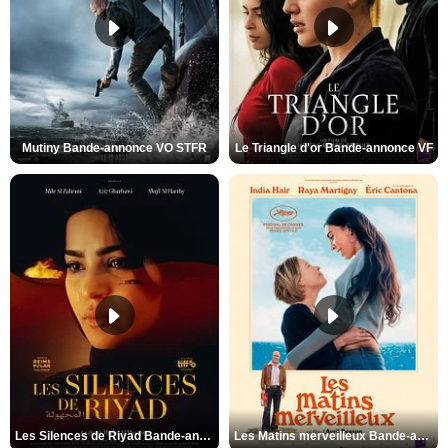
Mutiny Bande-annonce VO STFR
Le Triangle d'or Bande-annonce VF
Les Silences de Riyad Bande-annonce VO STFR
Les Matins merveilleux Bande-annonce VF