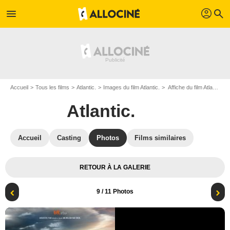
profil
menu
search
Accueil
Tous les films
Atlantic.
Images du film Atlantic.
Affiche du film Atlantic. - Photo 9
Atlantic.
Accueil
Casting
Photos
Films similaires
RETOUR À LA GALERIE
9
/ 11 Photos