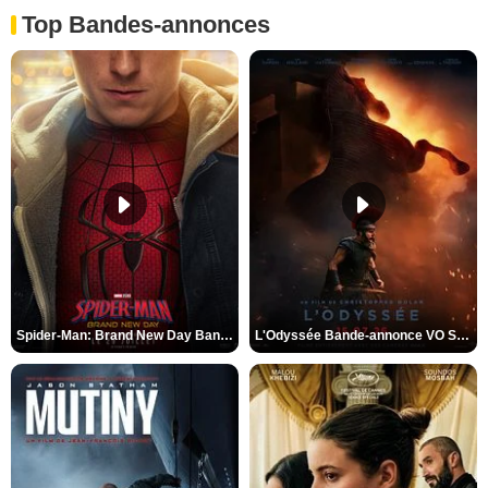
Top Bandes-annonces
Spider-Man: Brand New Day Bande-annonce VO STFR
L'Odyssée Bande-annonce VO STFR