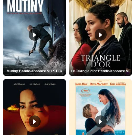
Mutiny Bande-annonce VO STFR
Le Triangle d'or Bande-annonce VF