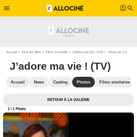
profil
menu
search
Accueil
Tous les films
Films Comédie
J’adore ma vie ! (TV)
Photo de J’adore ma vie ! (TV) - Photo 1
J’adore ma vie ! (TV)
Accueil
News
Casting
Photos
Films similaires
RETOUR À LA GALERIE
1
/ 1 Photo