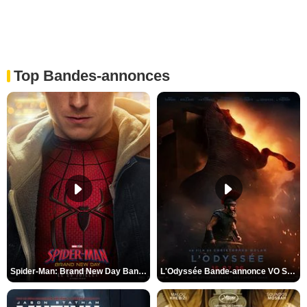
Top Bandes-annonces
Spider-Man: Brand New Day Bande-annonce VO STFR
L'Odyssée Bande-annonce VO STFR