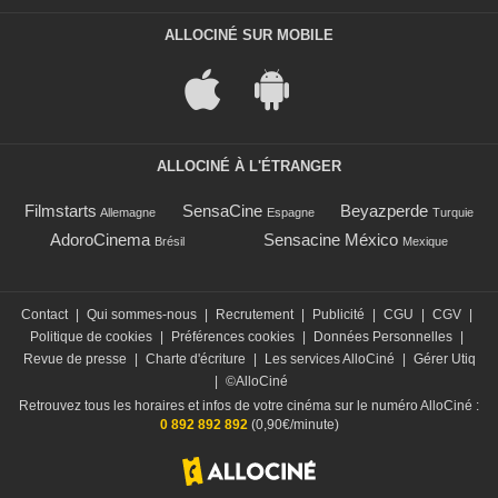
ALLOCINÉ SUR MOBILE
ALLOCINÉ À L'ÉTRANGER
Filmstarts
SensaCine
Beyazperde
Allemagne
Espagne
Turquie
AdoroCinema
Sensacine México
Brésil
Mexique
Contact
|
Qui sommes-nous
|
Recrutement
|
Publicité
|
CGU
|
CGV
|
Politique de cookies
|
Préférences cookies
|
Données Personnelles
|
Revue de presse
|
Charte d'écriture
|
Les services AlloCiné
|
Gérer Utiq
|
©AlloCiné
Retrouvez tous les horaires et infos de votre cinéma sur le numéro AlloCiné :
0 892 892 892
(0,90€/minute)