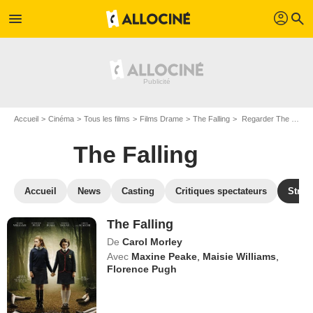
profil
menu
search
Accueil
Cinéma
Tous les films
Films Drame
The Falling
Regarder The Falling en SVOD
The Falling
Accueil
News
Casting
Critiques spectateurs
Strea
The Falling
De
Carol Morley
Avec
Maxine Peake
,
Maisie Williams
,
Florence Pugh