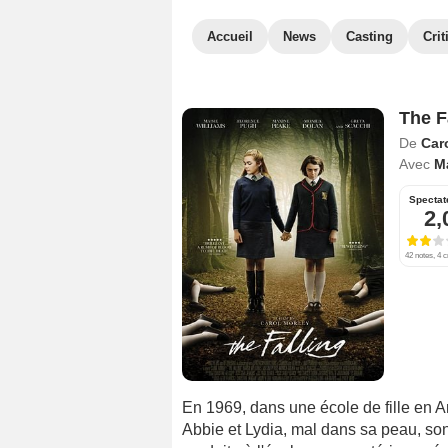
Accueil
News
Casting
Crit
The F
De
Car
Avec
M
Spectat
2,
42 notes, 4 c
En 1969, dans une école de fille en An
Abbie et Lydia, mal dans sa peau, son