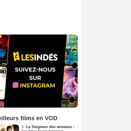
illeurs films en VOD
1.
Le Seigneur des anneaux :