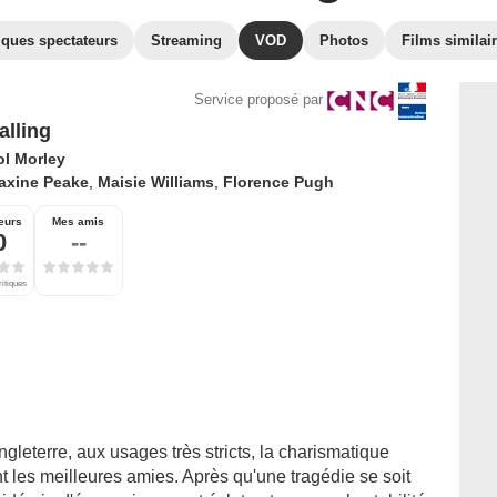
iques spectateurs
Streaming
VOD
Photos
Films similai
Service proposé par
alling
ol Morley
axine Peake
,
Maisie Williams
,
Florence Pugh
eurs
Mes amis
0
--
ritiques
gleterre, aux usages très stricts, la charismatique
t les meilleures amies. Après qu'une tragédie se soit