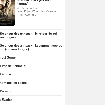
les deux tours (version
longue)
de Peter Jackson
avec Elijah Wood, Ian McKellen
Film - Aventure
Seigneur des anneaux : le retour du roi
ion longue)
 Seigneur des anneaux : la communauté de
eau (version longue)
rrest Gump
Liste de Schindler
Ligne verte
 hommes en colère
 Parrain
s Evadés