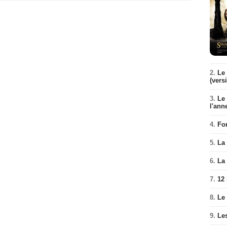
2.
Le 
(vers
3.
Le
l'ann
4.
Fo
5.
La 
6.
La 
7.
12
8.
Le
9.
Le