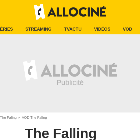
ÉRIES
STREAMING
TVACTU
VIDÉOS
VOD
The Falling
VOD The Falling
The Falling