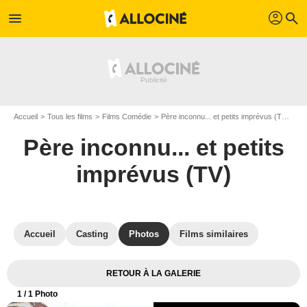
profil
menu
search
Accueil
Tous les films
Films Comédie
Père inconnu... et petits imprévus (TV)
Ph
Père inconnu... et petits
imprévus (TV)
Accueil
Casting
Photos
Films similaires
RETOUR À LA GALERIE
1
/ 1 Photo