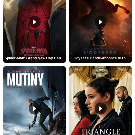
Spider-Man: Brand New Day Bande-annonce VO STFR
L'Odyssée Bande-annonce VO STFR