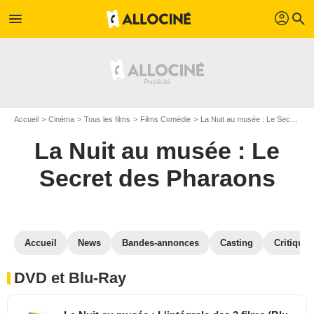
profil
menu
search
Accueil
Cinéma
Tous les films
Films Comédie
La Nuit au musée : Le Secret des Pharaons
La Nuit au musée : Le
Secret des Pharaons
Accueil
News
Bandes-annonces
Casting
Critiques
DVD et Blu-Ray