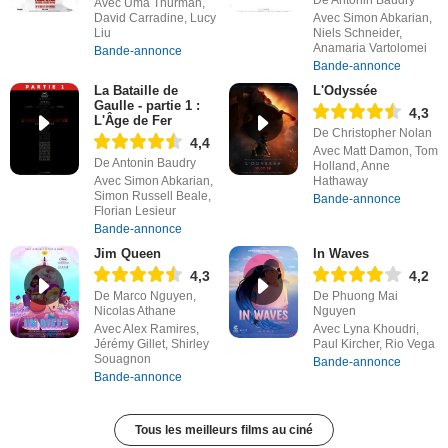
De Antonin Baudry
Avec Uma Thurman,
David Carradine, Lucy
Avec Simon Abkarian,
Liu
Niels Schneider,
Anamaria Vartolomei
Bande-annonce
Bande-annonce
La Bataille de
L'Odyssée
Gaulle - partie 1 :
4,3
L'Âge de Fer
De Christopher Nolan
4,4
Avec Matt Damon, Tom
De Antonin Baudry
Holland, Anne
Avec Simon Abkarian,
Hathaway
Simon Russell Beale,
Bande-annonce
Florian Lesieur
Bande-annonce
Jim Queen
In Waves
4,3
4,2
De Marco Nguyen,
De Phuong Mai
Nicolas Athane
Nguyen
Avec Alex Ramires,
Avec Lyna Khoudri,
Jérémy Gillet, Shirley
Paul Kircher, Rio Vega
Souagnon
Bande-annonce
Bande-annonce
Tous les meilleurs films au ciné