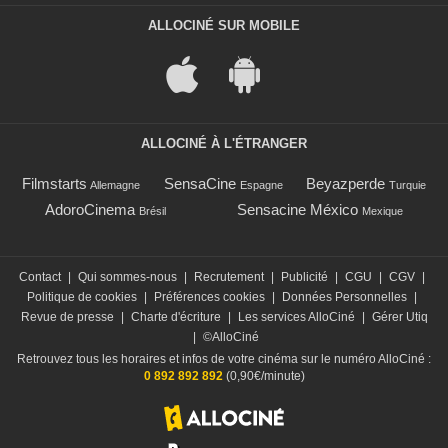
ALLOCINÉ SUR MOBILE
ALLOCINÉ À L'ÉTRANGER
Filmstarts
SensaCine
Beyazperde
Allemagne
Espagne
Turquie
AdoroCinema
Sensacine México
Brésil
Mexique
Contact
|
Qui sommes-nous
|
Recrutement
|
Publicité
|
CGU
|
CGV
|
Politique de cookies
|
Préférences cookies
|
Données Personnelles
|
Revue de presse
|
Charte d'écriture
|
Les services AlloCiné
|
Gérer Utiq
|
©AlloCiné
Retrouvez tous les horaires et infos de votre cinéma sur le numéro AlloCiné :
0 892 892 892
(0,90€/minute)