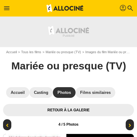
profil
menu
search
Accueil
Tous les films
Mariée ou presque (TV)
Images du film Mariée ou presque (TV)
Mariée ou presque (TV)
Accueil
Casting
Photos
Films similaires
RETOUR À LA GALERIE
4
/ 5 Photos