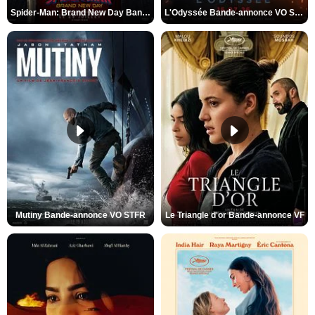
Spider-Man: Brand New Day Bande-annonce VO STFR
L'Odyssée Bande-annonce VO STFR
Mutiny Bande-annonce VO STFR
Le Triangle d'or Bande-annonce VF