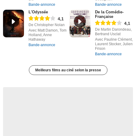
Bande-annonce
Bande-annonce
L'Odyssée
De la Comédie-
Française
4,1
4,1
De Christopher Nolan
De Martin Darondeau,
Avec Matt Damon, Tom
Bertrand Usclat
Holland, Anne
Hathaway
Avec Pauline Clément,
Laurent Stocker, Julien
Bande-annonce
Frison
Bande-annonce
Meilleurs films au ciné selon la presse