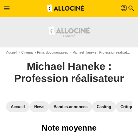
profil
menu
search
Accueil
Cinéma
Films documentaires
Michael Haneke : Profession réalisateur
A
Michael Haneke :
Profession réalisateur
Accueil
News
Bandes-annonces
Casting
Critiques
Note moyenne