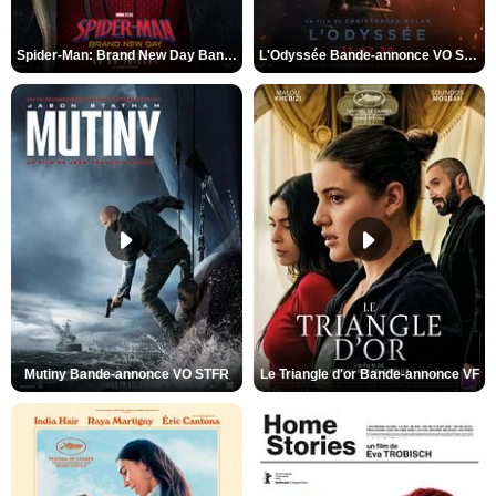
Spider-Man: Brand New Day Bande-annonce VO STFR
L'Odyssée Bande-annonce VO STFR
Mutiny Bande-annonce VO STFR
Le Triangle d'or Bande-annonce VF