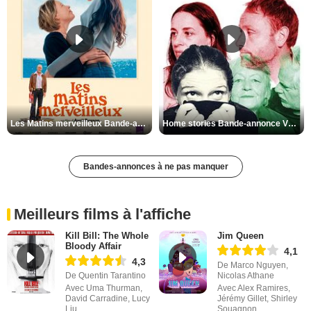
Les Matins merveilleux Bande-annonce VF
Home stories Bande-annonce VO STFR
Bandes-annonces à ne pas manquer
Meilleurs films à l'affiche
Kill Bill: The Whole
Jim Queen
Bloody Affair
4,1
4,3
De Marco Nguyen,
De Quentin Tarantino
Nicolas Athane
Avec Uma Thurman,
Avec Alex Ramires,
David Carradine, Lucy
Jérémy Gillet, Shirley
Liu
Souagnon