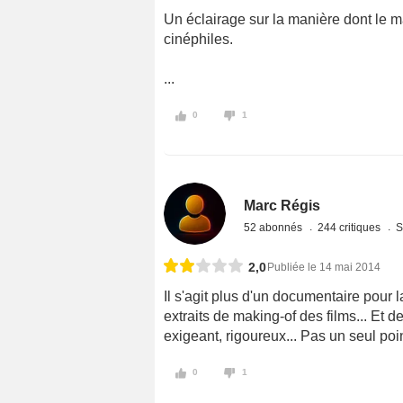
Un éclairage sur la manière dont le ma
cinéphiles.
...
0
1
Marc Régis
52 abonnés
244 critiques
S
2,0
Publiée le 14 mai 2014
Il s'agit plus d'un documentaire pour l
extraits de making-of des films... Et 
exigeant, rigoureux... Pas un seul poi
0
1