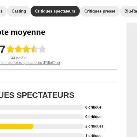
es
Casting
Critiques spectateurs
Critiques presse
Blu-Ra
te moyenne
,7
44 notes
 sur les notes spectateurs d'AlloCiné
QUES SPECTATEURS
0 critique
0 critique
2 critiques
1 critique