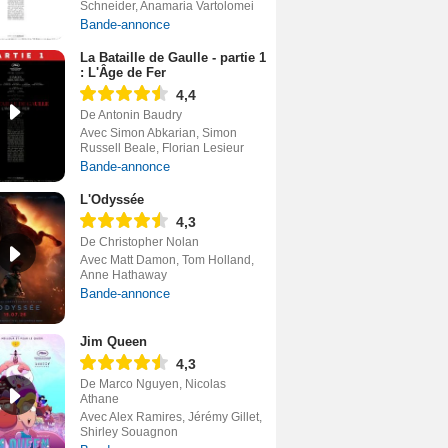
Schneider, Anamaria Vartolomei
Bande-annonce
La Bataille de Gaulle - partie 1
: L'Âge de Fer
4,4
De Antonin Baudry
Avec Simon Abkarian, Simon
Russell Beale, Florian Lesieur
Bande-annonce
L'Odyssée
4,3
De Christopher Nolan
Avec Matt Damon, Tom Holland,
Anne Hathaway
Bande-annonce
Jim Queen
4,3
De Marco Nguyen, Nicolas
Athane
Avec Alex Ramires, Jérémy Gillet,
Shirley Souagnon