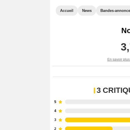
Accueil
News
Bandes-annonc
No
3
En savoir plus
3 CRITI
5
4
3
2