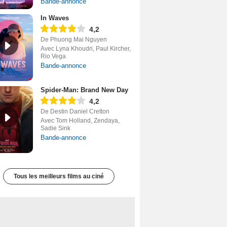
Bande-annonce
In Waves
4,2
De Phuong Mai Nguyen
Avec Lyna Khoudri, Paul Kircher,
Rio Vega
Bande-annonce
Spider-Man: Brand New Day
4,2
De Destin Daniel Cretton
Avec Tom Holland, Zendaya,
Sadie Sink
Bande-annonce
Tous les meilleurs films au ciné