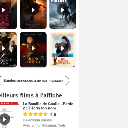
Le Triangle d'or Bande-annonce VF
Les Silences de Riyad Bande-annonce VO STFR
Les Matins merveilleux Bande-annonce VF
Bandes-annonces à ne pas manquer
illeurs films à l'affiche
La Bataille de Gaulle - Partie
2 : J’écris ton nom
4,5
De Antonin Baudry
Avec Simon Abkarian, Niels