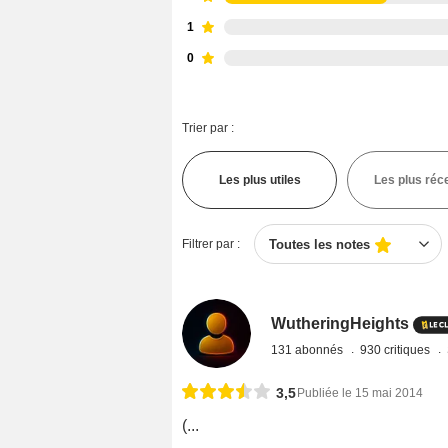
1
0
Trier par :
Les plus utiles
Les plus réc
Filtrer par :
Toutes les notes
WutheringHeights
131 abonnés
930 critiques
3,5
Publiée le 15 mai 2014
(...