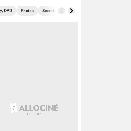
y, DVD
Photos
Secrets de tournage
Box Office
Récomp