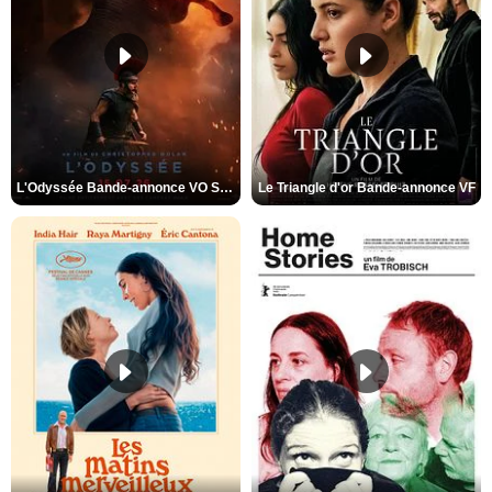
L'Odyssée Bande-annonce VO STFR
Le Triangle d'or Bande-annonce VF