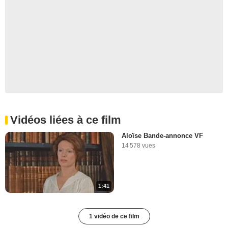
Vidéos liées à ce film
Aloïse Bande-annonce VF
14 578 vues
1:41
1 vidéo de ce film