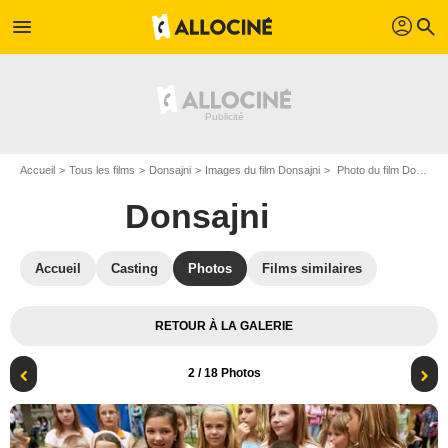
profil
menu
search
Accueil
Tous les films
Donsajni
Images du film Donsajni
Photo du film Donsajni - Photo 2
Donsajni
Accueil
Casting
Photos
Films similaires
RETOUR À LA GALERIE
2
/ 18 Photos