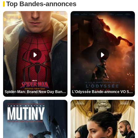
Top Bandes-annonces
Spider-Man: Brand New Day Bande-annonce VO STFR
L'Odyssée Bande-annonce VO STFR