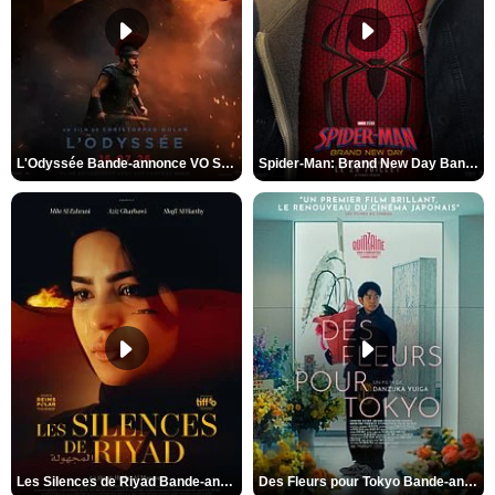
L'Odyssée Bande-annonce VO STFR
Spider-Man: Brand New Day Bande-annonce VO STFR
Les Silences de Riyad Bande-annonce VO STFR
Des Fleurs pour Tokyo Bande-annonce VO STFR