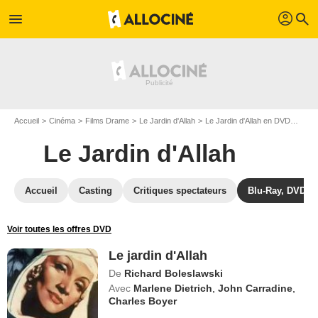
profil
menu
search
Accueil
Cinéma
Films Drame
Le Jardin d'Allah
Le Jardin d'Allah en DVD
Le ja
Le Jardin d'Allah
Accueil
Casting
Critiques spectateurs
Blu-Ray, DVD
Voir toutes les offres DVD
Le jardin d'Allah
De
Richard Boleslawski
Avec
Marlene Dietrich
,
John Carradine
,
Charles Boyer