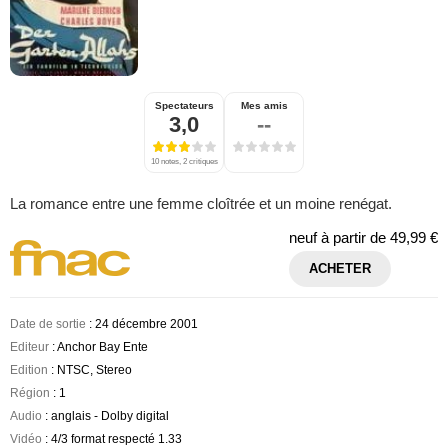
Spectateurs
Mes amis
3,0
--
10 notes, 2 critiques
La romance entre une femme cloîtrée et un moine renégat.
neuf à partir de
49,99 €
ACHETER
Date de sortie
: 24 décembre 2001
Editeur
: Anchor Bay Ente
Edition
: NTSC, Stereo
Région
: 1
Audio
: anglais - Dolby digital
Vidéo
: 4/3 format respecté 1.33