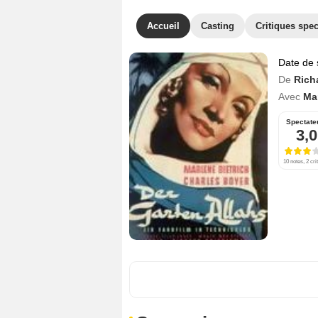
Accueil
Casting
Critiques spec
Date de 
De
Rich
Avec
Mar
Spectate
3,0
10 notes, 2 cri