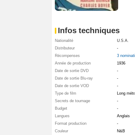
Infos techniques
Nationalité
U.S.A.
Distributeur
-
Récompenses
3 nominat
Année de production
1936
Date de sortie DVD
-
Date de sortie Blu-ray
-
Date de sortie VOD
-
Type de film
Long métr
Secrets de tournage
-
Budget
-
Langues
Anglais
Format production
-
Couleur
N&B