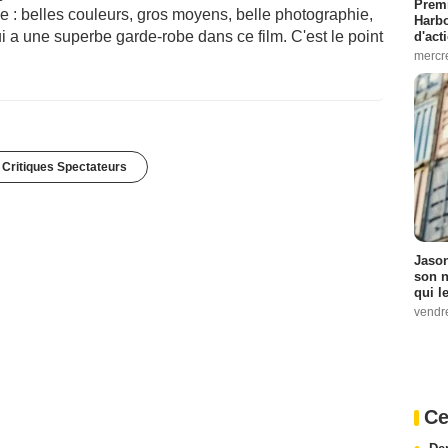
Premi
e : belles couleurs, gros moyens, belle photographie,
Harbo
ui a une superbe garde-robe dans ce film. C'est le point
d'act
mercr
 Critiques Spectateurs
Jason
son n
qui le
vendre
Ce