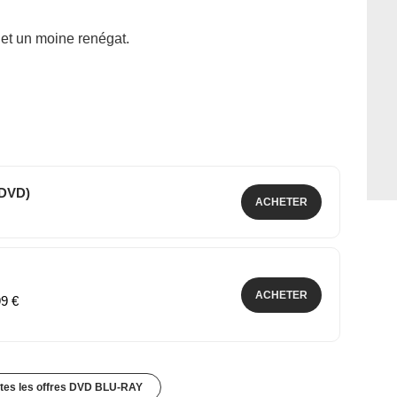
et un moine renégat.
(DVD)
ACHETER
ACHETER
99 €
utes les offres DVD BLU-RAY