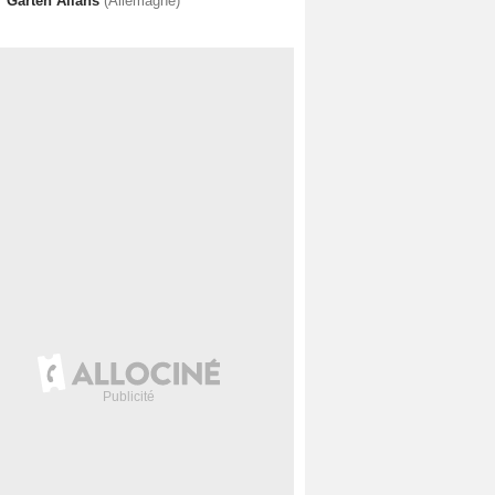
r Garten Allahs
(Allemagne)