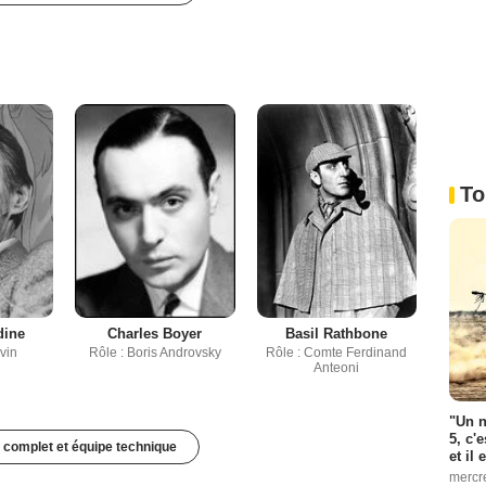
To
dine
Charles Boyer
Basil Rathbone
vin
Rôle : Boris Androvsky
Rôle : Comte Ferdinand
Anteoni
"Un n
5, c'
 complet et équipe technique
et il
mercr