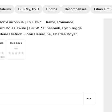
tateurs
Blu-Ray, DVD
Photos
Récompenses
Films simil
sortie inconnue
|
1h 19min
|
Drame
,
Romance
ard Boleslawski
Par
W.P. Lipscomb
,
Lynn Riggs
|
lene Dietrich
,
John Carradine
,
Charles Boyer
urs
Mes amis
--
tiques