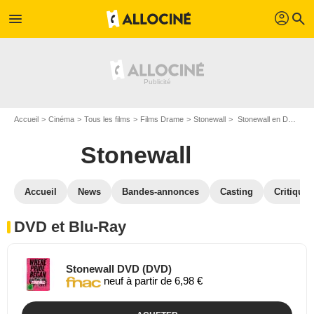
profil
menu
search
Accueil
Cinéma
Tous les films
Films Drame
Stonewall
Stonewall en DVD Blu Ray
Stonewall
Accueil
News
Bandes-annonces
Casting
Critiques
DVD et Blu-Ray
Stonewall DVD (DVD)
neuf à partir de 6,98 €