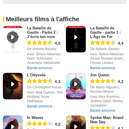
Meilleurs films à l'affiche
La Bataille de
La Bataille de
Gaulle - Partie 2 :
Gaulle - partie 1 :
J’écris ton nom
L'Âge de Fer
4,5
4,4
De Antonin Baudry
De Antonin Baudry
Avec Simon Abkarian,
Avec Simon Abkarian,
Niels Schneider,
Simon Russell Beale,
Anamaria Vartolomei
Florian Lesieur
Bande-annonce
Bande-annonce
L'Odyssée
Jim Queen
4,3
4,3
De Christopher Nolan
De Marco Nguyen,
Nicolas Athane
Avec Matt Damon, Tom
Holland, Anne
Avec Alex Ramires,
Hathaway
Jérémy Gillet, Shirley
Souagnon
Bande-annonce
Bande-annonce
In Waves
Spider-Man: Brand
New Day
4,2
4,1