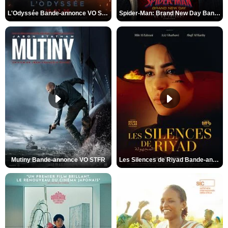
L'Odyssée Bande-annonce VO STFR
Spider-Man: Brand New Day Bande-annonce VO STFR
Mutiny Bande-annonce VO STFR
Les Silences de Riyad Bande-annonce VO STFR