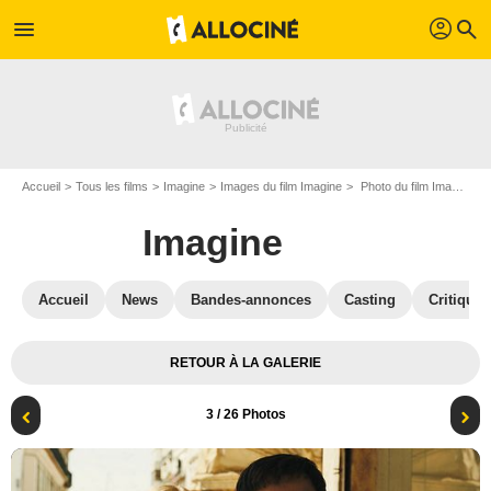
profil
menu
search
Accueil
Tous les films
Imagine
Images du film Imagine
Photo du film Imagine - Photo 3
Imagine
Accueil
News
Bandes-annonces
Casting
Critiques
RETOUR À LA GALERIE
3
/ 26 Photos