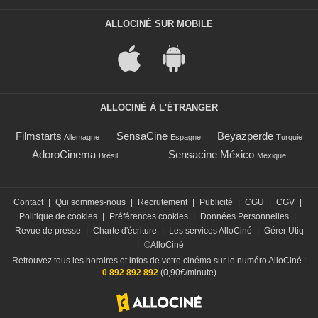
ALLOCINÉ SUR MOBILE
ALLOCINÉ À L'ÉTRANGER
Filmstarts
SensaCine
Beyazperde
Allemagne
Espagne
Turquie
AdoroCinema
Sensacine México
Brésil
Mexique
Contact
|
Qui sommes-nous
|
Recrutement
|
Publicité
|
CGU
|
CGV
|
Politique de cookies
|
Préférences cookies
|
Données Personnelles
|
Revue de presse
|
Charte d'écriture
|
Les services AlloCiné
|
Gérer Utiq
|
©AlloCiné
Retrouvez tous les horaires et infos de votre cinéma sur le numéro AlloCiné :
0 892 892 892
(0,90€/minute)