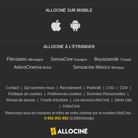
ALLOCINÉ SUR MOBILE
ALLOCINÉ À L'ÉTRANGER
Filmstarts
SensaCine
Beyazperde
Allemagne
Espagne
Turquie
AdoroCinema
Sensacine México
Brésil
Mexique
Contact
|
Qui sommes-nous
|
Recrutement
|
Publicité
|
CGU
|
CGV
|
Politique de cookies
|
Préférences cookies
|
Données Personnelles
|
Revue de presse
|
Charte d'écriture
|
Les services AlloCiné
|
Gérer Utiq
|
©AlloCiné
Retrouvez tous les horaires et infos de votre cinéma sur le numéro AlloCiné :
0 892 892 892
(0,90€/minute)