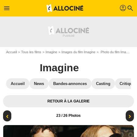
profil
menu
search
Accueil
Tous les films
Imagine
Images du film Imagine
Photo du film Imagine - Photo 23
Imagine
Accueil
News
Bandes-annonces
Casting
Critiques
RETOUR À LA GALERIE
23
/ 26 Photos