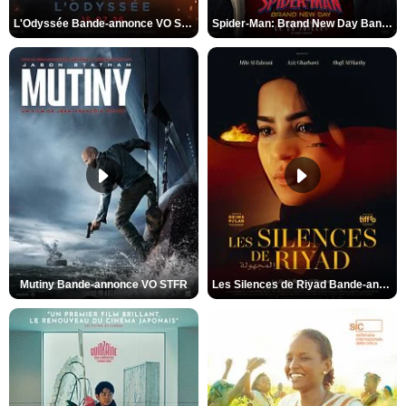
L'Odyssée Bande-annonce VO STFR
Spider-Man: Brand New Day Bande-annonce VO STFR
Mutiny Bande-annonce VO STFR
Les Silences de Riyad Bande-annonce VO STFR