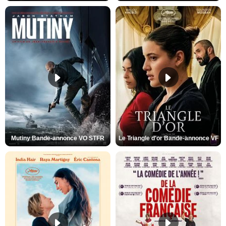
Mutiny Bande-annonce VO STFR
Le Triangle d'or Bande-annonce VF