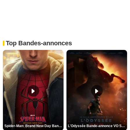
Top Bandes-annonces
Spider-Man: Brand New Day Bande-annonce VO STFR
L'Odyssée Bande-annonce VO STFR