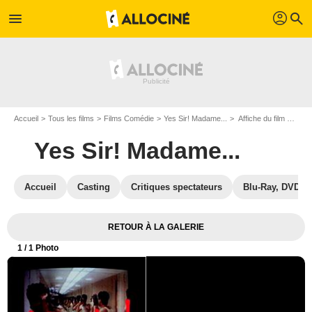
profil
menu
search
Accueil
Tous les films
Films Comédie
Yes Sir! Madame...
Affiche du film Yes Sir! Madame... - Photo 1
Yes Sir! Madame...
Accueil
Casting
Critiques spectateurs
Blu-Ray, DVD
RETOUR À LA GALERIE
1
/ 1 Photo