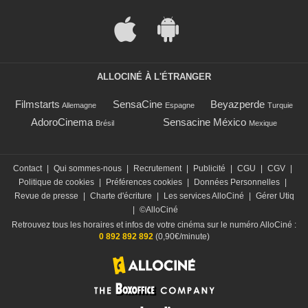
ALLOCINÉ À L'ÉTRANGER
Filmstarts
SensaCine
Beyazperde
Allemagne
Espagne
Turquie
AdoroCinema
Sensacine México
Brésil
Mexique
Contact
|
Qui sommes-nous
|
Recrutement
|
Publicité
|
CGU
|
CGV
|
Politique de cookies
|
Préférences cookies
|
Données Personnelles
|
Revue de presse
|
Charte d'écriture
|
Les services AlloCiné
|
Gérer Utiq
|
©AlloCiné
Retrouvez tous les horaires et infos de votre cinéma sur le numéro AlloCiné :
0 892 892 892
(0,90€/minute)