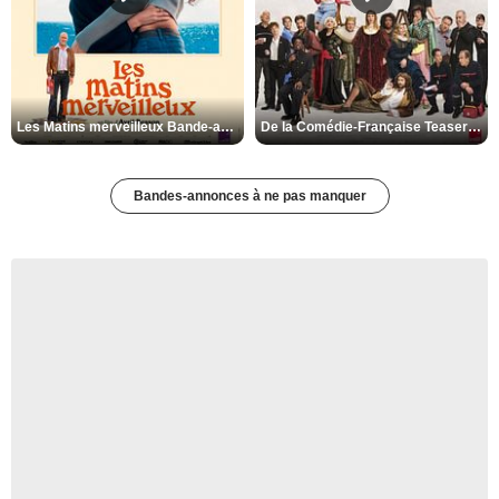
Les Matins merveilleux Bande-annonce VF
De la Comédie-Française Teaser VF
Bandes-annonces à ne pas manquer