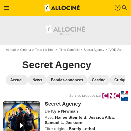
profil
menu
search
Accueil
Cinéma
Tous les films
Films Comédie
Secret Agency
VOD Secret Agency
Secret Agency
Accueil
News
Bandes-annonces
Casting
Critiques
Service proposé par
Secret Agency
De
Kyle Newman
Avec
Hailee Steinfeld
,
Jessica Alba
,
Samuel L. Jackson
Titre original
Barely Lethal