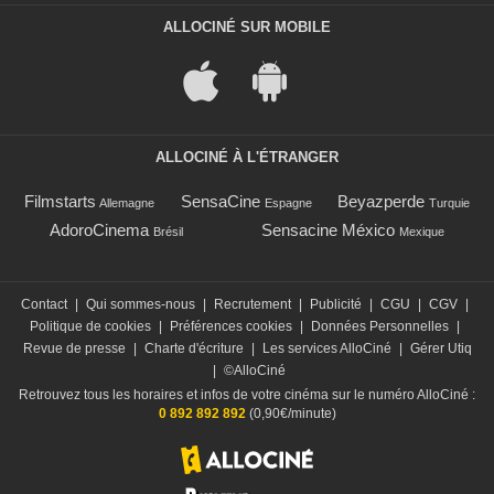
ALLOCINÉ SUR MOBILE
ALLOCINÉ À L'ÉTRANGER
Filmstarts
SensaCine
Beyazperde
Allemagne
Espagne
Turquie
AdoroCinema
Sensacine México
Brésil
Mexique
Contact
|
Qui sommes-nous
|
Recrutement
|
Publicité
|
CGU
|
CGV
|
Politique de cookies
|
Préférences cookies
|
Données Personnelles
|
Revue de presse
|
Charte d'écriture
|
Les services AlloCiné
|
Gérer Utiq
|
©AlloCiné
Retrouvez tous les horaires et infos de votre cinéma sur le numéro AlloCiné :
0 892 892 892
(0,90€/minute)