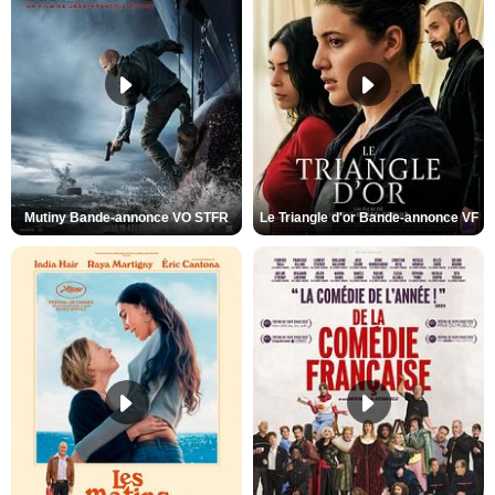
Mutiny Bande-annonce VO STFR
Le Triangle d'or Bande-annonce VF