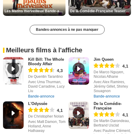
Les Matins merveilleux Bande-annonce VF
De la Comédie-Française Teaser VF
Bandes-annonces à ne pas manquer
Meilleurs films à l'affiche
Kill Bill: The Whole
Jim Queen
Bloody Affair
4,1
4,3
De Marco Nguyen,
De Quentin Tarantino
Nicolas Athane
Avec Uma Thurman,
Avec Alex Ramires,
David Carradine, Lucy
Jérémy Gillet, Shirley
Liu
Souagnon
Bande-annonce
Bande-annonce
L'Odyssée
De la Comédie-
Française
4,1
4,1
De Christopher Nolan
De Martin Darondeau,
Avec Matt Damon, Tom
Bertrand Usclat
Holland, Anne
Hathaway
Avec Pauline Clément,