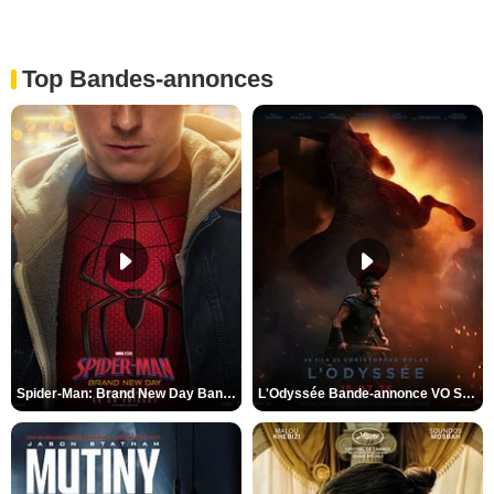
Top Bandes-annonces
Spider-Man: Brand New Day Bande-annonce VO STFR
L'Odyssée Bande-annonce VO STFR