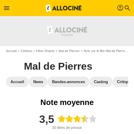
profil
menu
search
Accueil
Cinéma
Films Drame
Mal de Pierres
Avis sur le film Mal de Pierres
Ma
Mal de Pierres
Accueil
News
Bandes-annonces
Casting
Critiques
Note moyenne
3,5
30 titres de presse