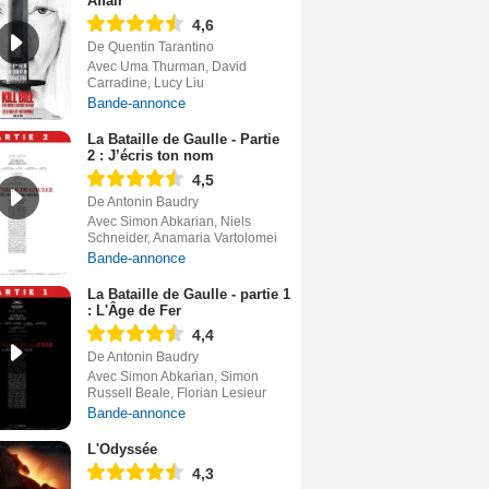
Affair
4,6
De Quentin Tarantino
Avec Uma Thurman, David
Carradine, Lucy Liu
Bande-annonce
La Bataille de Gaulle - Partie
2 : J’écris ton nom
4,5
De Antonin Baudry
Avec Simon Abkarian, Niels
Schneider, Anamaria Vartolomei
Bande-annonce
La Bataille de Gaulle - partie 1
: L'Âge de Fer
4,4
De Antonin Baudry
Avec Simon Abkarian, Simon
Russell Beale, Florian Lesieur
Bande-annonce
L'Odyssée
4,3