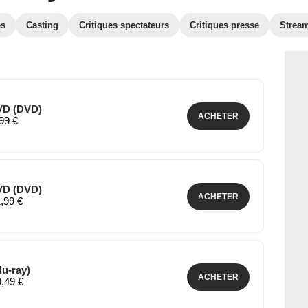
es
Casting
Critiques spectateurs
Critiques presse
Strea
VD (DVD)
ACHETER
,99 €
VD (DVD)
ACHETER
1,99 €
lu-ray)
ACHETER
9,49 €