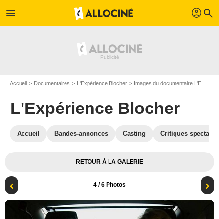
profil
menu
search
Accueil
Documentaires
L'Expérience Blocher
Images du documentaire L'Expérience Blocher
L'Expérience Blocher
Accueil
Bandes-annonces
Casting
Critiques spectateu
RETOUR À LA GALERIE
4
/ 6 Photos