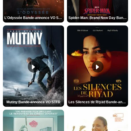
L'Odyssée Bande-annonce VO STFR
Spider-Man: Brand New Day Bande-annonce VO STFR
Mutiny Bande-annonce VO STFR
Les Silences de Riyad Bande-annonce VO STFR