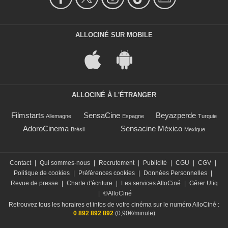
ALLOCINÉ SUR MOBILE
ALLOCINÉ À L'ÉTRANGER
Filmstarts
SensaCine
Beyazperde
Allemagne
Espagne
Turquie
AdoroCinema
Sensacine México
Brésil
Mexique
Contact
|
Qui sommes-nous
|
Recrutement
|
Publicité
|
CGU
|
CGV
|
Politique de cookies
|
Préférences cookies
|
Données Personnelles
|
Revue de presse
|
Charte d'écriture
|
Les services AlloCiné
|
Gérer Utiq
|
©AlloCiné
Retrouvez tous les horaires et infos de votre cinéma sur le numéro AlloCiné :
0 892 892 892
(0,90€/minute)