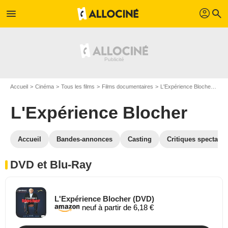
profil
menu
search
Accueil
Cinéma
Tous les films
Films documentaires
L'Expérience Blocher
L'
L'Expérience Blocher
Accueil
Bandes-annonces
Casting
Critiques spectateu
DVD et Blu-Ray
L'Expérience Blocher (DVD)
neuf à partir de 6,18 €