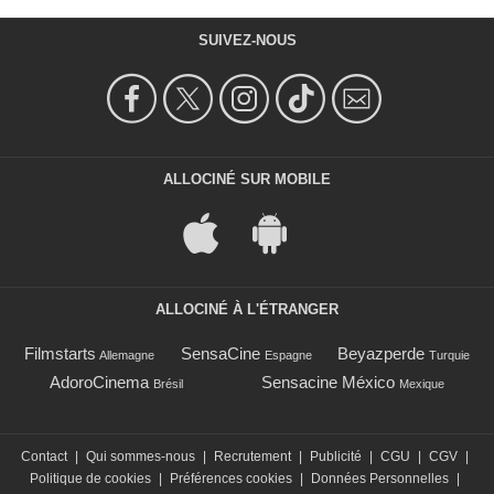
SUIVEZ-NOUS
ALLOCINÉ SUR MOBILE
ALLOCINÉ À L'ÉTRANGER
Filmstarts
SensaCine
Beyazperde
Allemagne
Espagne
Turquie
AdoroCinema
Sensacine México
Brésil
Mexique
Contact
|
Qui sommes-nous
|
Recrutement
|
Publicité
|
CGU
|
CGV
|
Politique de cookies
|
Préférences cookies
|
Données Personnelles
|