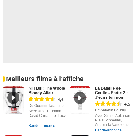
Meilleurs films à l'affiche
Kill Bill: The Whole
La Bataille de
Bloody Affair
Gaulle - Partie 2 :
J’écris ton nom
4,6
4,5
De Quentin Tarantino
De Antonin Baudry
Avec Uma Thurman,
David Carradine, Lucy
Avec Simon Abkarian,
Liu
Niels Schneider,
Anamaria Vartolomei
Bande-annonce
Bande-annonce