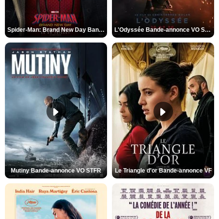
Spider-Man: Brand New Day Bande-annonce VO STFR
L'Odyssée Bande-annonce VO STFR
Mutiny Bande-annonce VO STFR
Le Triangle d'or Bande-annonce VF