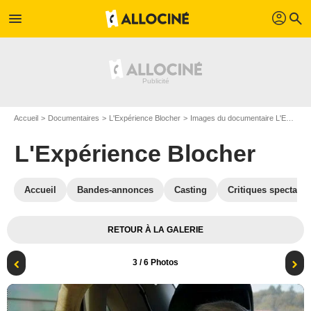
profil
menu
search
Accueil
Documentaires
L'Expérience Blocher
Images du documentaire L'Expérience Blocher
L'Expérience Blocher
Accueil
Bandes-annonces
Casting
Critiques spectateu
RETOUR À LA GALERIE
3
/ 6 Photos