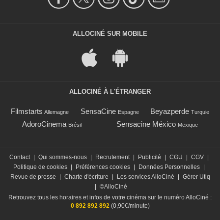
ALLOCINÉ SUR MOBILE
ALLOCINÉ À L'ÉTRANGER
Filmstarts
SensaCine
Beyazperde
Allemagne
Espagne
Turquie
AdoroCinema
Sensacine México
Brésil
Mexique
Contact
|
Qui sommes-nous
|
Recrutement
|
Publicité
|
CGU
|
CGV
|
Politique de cookies
|
Préférences cookies
|
Données Personnelles
|
Revue de presse
|
Charte d'écriture
|
Les services AlloCiné
|
Gérer Utiq
|
©AlloCiné
Retrouvez tous les horaires et infos de votre cinéma sur le numéro AlloCiné :
0 892 892 892
(0,90€/minute)