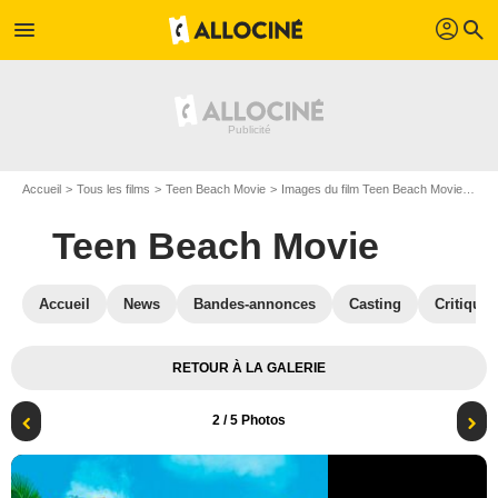
profil
menu
search
Accueil
Tous les films
Teen Beach Movie
Images du film Teen Beach Movie
Pho
Teen Beach Movie
Accueil
News
Bandes-annonces
Casting
Critiques
RETOUR À LA GALERIE
2
/ 5 Photos