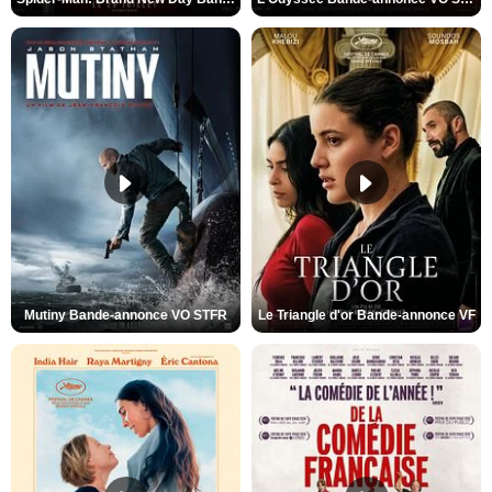
Mutiny Bande-annonce VO STFR
Le Triangle d'or Bande-annonce VF