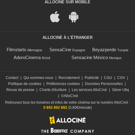
ALLOCINÉ SUR MOBILE
ALLOCINÉ À L'ÉTRANGER
Filmstarts
SensaCine
Beyazperde
Allemagne
Espagne
Turquie
AdoroCinema
Sensacine México
Brésil
Mexique
Contact
|
Qui sommes-nous
|
Recrutement
|
Publicité
|
CGU
|
CGV
|
Politique de cookies
|
Préférences cookies
|
Données Personnelles
|
Revue de presse
|
Charte d'écriture
|
Les services AlloCiné
|
Gérer Utiq
|
©AlloCiné
Retrouvez tous les horaires et infos de votre cinéma sur le numéro AlloCiné :
0 892 892 892
(0,90€/minute)