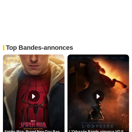
Top Bandes-annonces
Spider-Man: Brand New Day Bande-annonce VO STFR
L'Odyssée Bande-annonce VO STFR