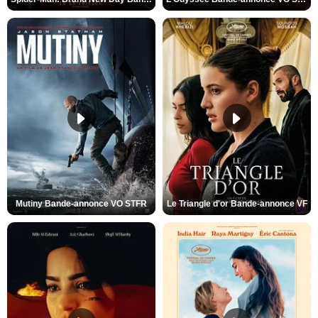
Mutiny Bande-annonce VO STFR
Le Triangle d'or Bande-annonce VF