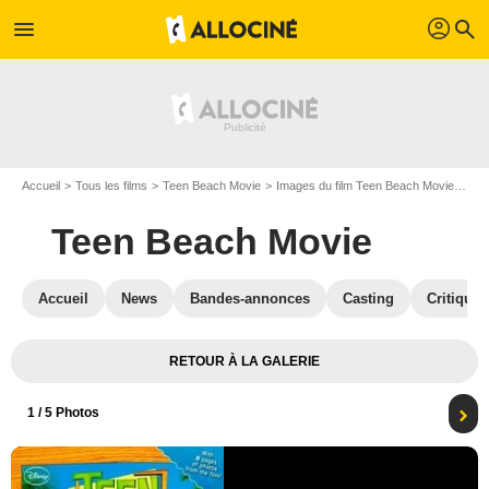
profil
menu
search
Accueil
Tous les films
Teen Beach Movie
Images du film Teen Beach Movie
Pho
Teen Beach Movie
Accueil
News
Bandes-annonces
Casting
Critiques
RETOUR À LA GALERIE
1
/ 5 Photos