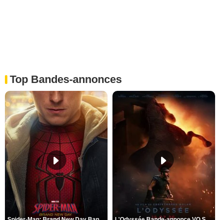
Top Bandes-annonces
Spider-Man: Brand New Day Bande-annonce VO STFR
L'Odyssée Bande-annonce VO STFR