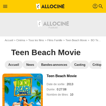
profil
menu
search
Accueil
Cinéma
Tous les films
Films Famille
Teen Beach Movie
BO Teen Beach Movie
Teen Beach Movie
Accueil
News
Bandes-annonces
Casting
Critiques
Teen Beach Movie
Date de sortie :
2013
Durée :
0:27:08
Nombre de titres :
10