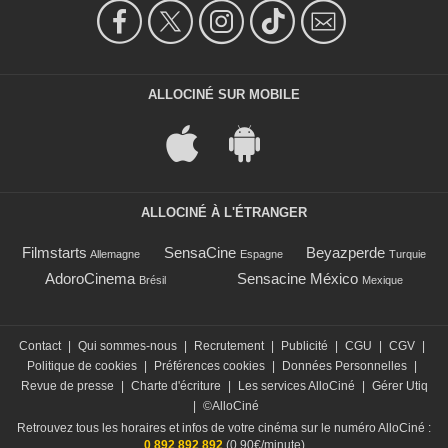
ALLOCINÉ SUR MOBILE
ALLOCINÉ À L'ÉTRANGER
Filmstarts
SensaCine
Beyazperde
Allemagne
Espagne
Turquie
AdoroCinema
Sensacine México
Brésil
Mexique
Contact
|
Qui sommes-nous
|
Recrutement
|
Publicité
|
CGU
|
CGV
|
Politique de cookies
|
Préférences cookies
|
Données Personnelles
|
Revue de presse
|
Charte d'écriture
|
Les services AlloCiné
|
Gérer Utiq
|
©AlloCiné
Retrouvez tous les horaires et infos de votre cinéma sur le numéro AlloCiné :
0 892 892 892
(0,90€/minute)