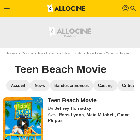
profil
menu
search
Accueil
Cinéma
Tous les films
Films Famille
Teen Beach Movie
Regarder Teen Beach Movie en SVOD
Teen Beach Movie
Accueil
News
Bandes-annonces
Casting
Critiques
Teen Beach Movie
De
Jeffrey Hornaday
Avec
Ross Lynch
,
Maia Mitchell
,
Grace
Phipps