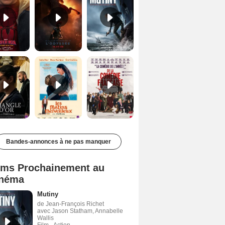
Le Triangle d'or Bande-annonce VF
Les Matins merveilleux Bande-annonce VF
De la Comédie-Française Teaser VF
Bandes-annonces à ne pas manquer
lms Prochainement au
néma
Mutiny
de Jean-François Richet
avec Jason Statham, Annabelle
Wallis