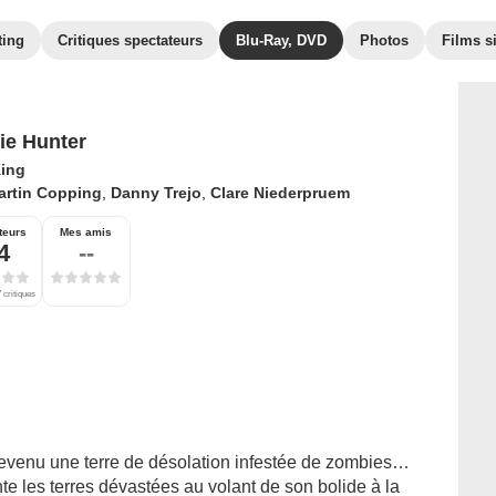
ting
Critiques spectateurs
Blu-Ray, DVD
Photos
Films s
e Hunter
King
artin Copping
,
Danny Trejo
,
Clare Niederpruem
teurs
Mes amis
4
--
 critiques
devenu une terre de désolation infestée de zombies…
te les terres dévastées au volant de son bolide à la