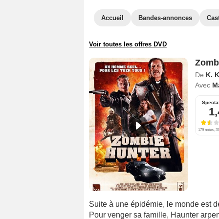
Accueil
Bandes-annonces
Cas
Voir toutes les offres DVD
Zombi
De
K. 
Avec
M
Specta
1,
179 notes, 37
Suite à une épidémie, le monde est 
Pour venger sa famille, Haunter arpen