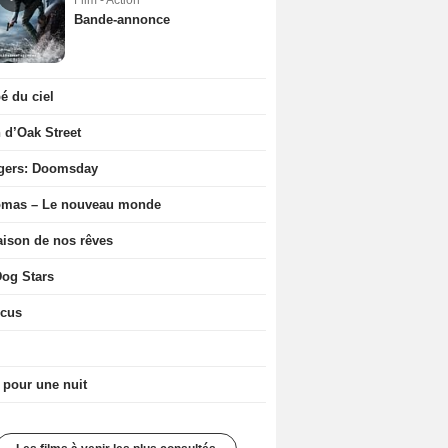
Film - Action
Bande-annonce
 du ciel
n d’Oak Street
gers: Doomsday
ômas – Le nouveau monde
ison de nos rêves
og Stars
icus
 pour une nuit