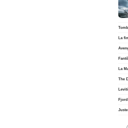
Tombé
La fi
Aven
Fant
La Ma
The D
Levit
Fjord
Juste