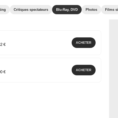
ting
Critiques spectateurs
Blu-Ray, DVD
Photos
Films s
ACHETER
82 €
ACHETER
90 €