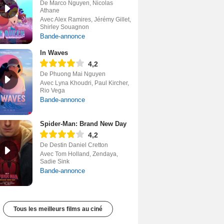
De Marco Nguyen, Nicolas
Athane
Avec Alex Ramires, Jérémy Gillet,
Shirley Souagnon
Bande-annonce
In Waves
4,2
De Phuong Mai Nguyen
Avec Lyna Khoudri, Paul Kircher,
Rio Vega
Bande-annonce
Spider-Man: Brand New Day
4,2
De Destin Daniel Cretton
Avec Tom Holland, Zendaya,
Sadie Sink
Bande-annonce
Tous les meilleurs films au ciné