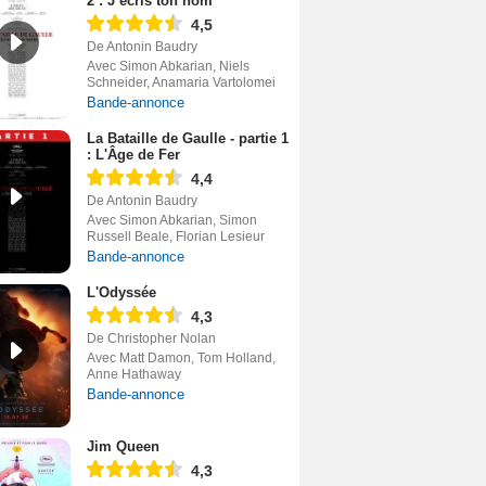
2 : J’écris ton nom
4,5
De Antonin Baudry
Avec Simon Abkarian, Niels
Schneider, Anamaria Vartolomei
Bande-annonce
La Bataille de Gaulle - partie 1
: L'Âge de Fer
4,4
De Antonin Baudry
Avec Simon Abkarian, Simon
Russell Beale, Florian Lesieur
Bande-annonce
L'Odyssée
4,3
De Christopher Nolan
Avec Matt Damon, Tom Holland,
Anne Hathaway
Bande-annonce
Jim Queen
4,3