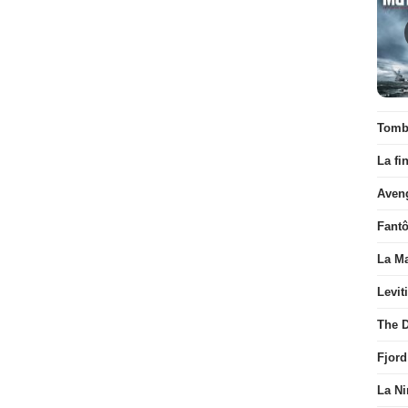
Tombé
La fi
Aven
Fant
La Ma
Levit
The D
Fjord
La Ni