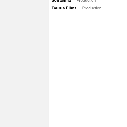
Sofracima
Production
Taurus Films
Production