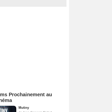
lms Prochainement au
néma
Mutiny