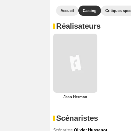
Accueil
Casting
Critiques spec
Réalisateurs
Jean Herman
Scénaristes
Scénariste
Olivier Hussenot