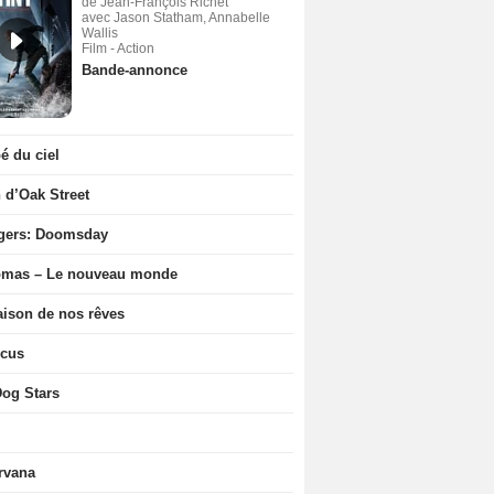
de Jean-François Richet
avec Jason Statham, Annabelle
Wallis
Film - Action
Bande-annonce
 du ciel
n d’Oak Street
gers: Doomsday
ômas – Le nouveau monde
ison de nos rêves
icus
og Stars
rvana