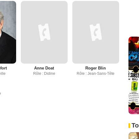
fort
Anne Doat
Roger Blin
ille
Rôle : Didine
Rôle : Jean-Sans-Tête
e
To