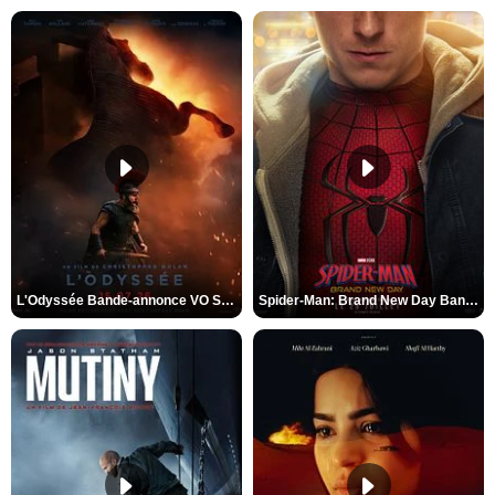
L'Odyssée Bande-annonce VO STFR
Spider-Man: Brand New Day Bande-annonce VO STFR