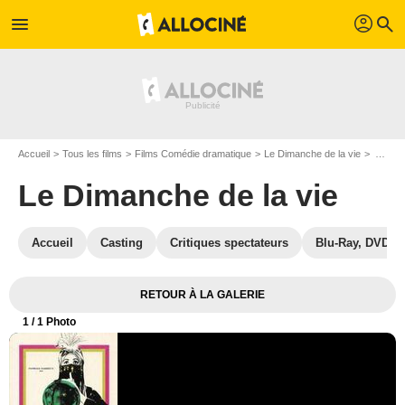
profil
menu
search
Accueil
Tous les films
Films Comédie dramatique
Le Dimanche de la vie
Affiche du film Le Dimanche de la vie - Photo 1
Le Dimanche de la vie
Accueil
Casting
Critiques spectateurs
Blu-Ray, DVD
RETOUR À LA GALERIE
1
/ 1 Photo