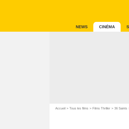
NEWS
CINÉMA
S
Accueil
Tous les films
Films Thriller
36 Saints