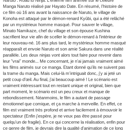
Naruto : Road to Ninja. L'énième film animée sur le célèbre
Manga Naruto réalisé par Hayato Date. En résumé, l'histoire de
ce film où 16 ans avant la naissance de Naruto, le village de
Konoha est attaqué par le démon-renard Kyûbi, qui a été relâché
par un mystérieux homme masqué. Pour sauver le village,
Minato Namikaze, chef du village et son épouse Kushina
sacrifient leur vie afin de sceller le démon-renard à l’intérieur de
leur nouveau-né. 16 ans plus tard, le mystérieux homme masqué
réapparaît et envoie Naruto et son amie Sakura dans une réalité
parallèle. Les deux ninjas vont alors tout faire pour revenir dans
leur "vrai" monde... Me concernant, je n'ai jamais vraiment aimé
les films animés sur ce manga. Etant donné qu'ils ne suivent pas
la trame du manga. Mais celui-là m'intriguait donc, j'y ai jeté un
petit coup d’œil. Au final, j'ai beaucoup aimé ! Le scénario est
vraiment intéressant tout en restant unique et original, bien que
part moment, le scénario est un peu creux et manque de
rebondissement. Néanmoins, le film a autant de passage
émotionnel que comique, et ça marche à merveille. En effet, ce
film est vraiment très profond et arrive facilement à émouvoir le
spectateur (Enfin j'espère, je ne veux pas être passé pour
quelqu'un de fragile). En ce qui concerne la réalisation, enfin pour
ce genre de film, je devrais dire la qualité d'animation de ce long