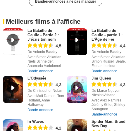
Bandes-annonces à ne pas manquer
Meilleurs films à l'affiche
La Bataille de
La Bataille de
Gaulle - Partie 2 :
Gaulle - partie 1 :
J’écris ton nom
L'Âge de Fer
4,5
4,4
De Antonin Baudry
De Antonin Baudry
Avec Simon Abkarian,
Avec Simon Abkarian,
Niels Schneider,
Simon Russell Beale,
Anamaria Vartolomei
Florian Lesieur
Bande-annonce
Bande-annonce
L'Odyssée
Jim Queen
4,3
4,3
De Christopher Nolan
De Marco Nguyen,
Nicolas Athane
Avec Matt Damon, Tom
Holland, Anne
Avec Alex Ramires,
Hathaway
Jérémy Gillet, Shirley
Souagnon
Bande-annonce
Bande-annonce
In Waves
Spider-Man: Brand
New Day
4,2