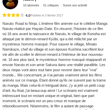
10 abonnés
51 critiques
Suivre son activité
4,0
Publiée le 5 février 2017
Naruto: Road to Ninja. L'énième film animée sur le célèbre Manga
Naruto réalisé par Hayato Date. En résumé, l'histoire de ce film
où 16 ans avant la naissance de Naruto, le village de Konoha est
attaqué par le démon-renard Kyûbi, qui a été relâché par un
mystérieux homme masqué. Pour sauver le village, Minato
Namikaze, chef du village et son épouse Kushina sacrifient leur
vie afin de sceller le démon-renard à l’intérieur de leur nouveau-
né. 16 ans plus tard, le mystérieux homme masqué réapparaît et
envoie Naruto et son amie Sakura dans une réalité parallèle. Les
deux ninjas vont alors tout faire pour revenir dans leur "vrai"
monde... Me concernant, je n'ai jamais vraiment aimé les films
animés sur ce manga. Etant donné qu'ils ne suivent pas la trame
du manga. Mais celui-là m'intriguait donc, j'y ai jeté un petit coup
d’œil. Au final, j'ai beaucoup aimé ! Le scénario est vraiment
intéressant tout en restant unique et original, bien que part
moment, le scénario est un peu creux et manque de
rebondissement. Néanmoins, le film a autant de passage