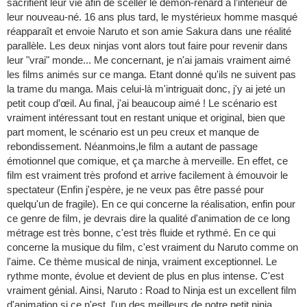
sacrifient leur vie afin de sceller le démon-renard à l’intérieur de
leur nouveau-né. 16 ans plus tard, le mystérieux homme masqué
réapparaît et envoie Naruto et son amie Sakura dans une réalité
parallèle. Les deux ninjas vont alors tout faire pour revenir dans
leur "vrai" monde... Me concernant, je n'ai jamais vraiment aimé
les films animés sur ce manga. Etant donné qu'ils ne suivent pas
la trame du manga. Mais celui-là m'intriguait donc, j'y ai jeté un
petit coup d’œil. Au final, j'ai beaucoup aimé ! Le scénario est
vraiment intéressant tout en restant unique et original, bien que
part moment, le scénario est un peu creux et manque de
rebondissement. Néanmoins,le film a autant de passage
émotionnel que comique, et ça marche à merveille. En effet, ce
film est vraiment très profond et arrive facilement à émouvoir le
spectateur (Enfin j'espère, je ne veux pas être passé pour
quelqu'un de fragile). En ce qui concerne la réalisation, enfin pour
ce genre de film, je devrais dire la qualité d'animation de ce long
métrage est très bonne, c'est très fluide et rythmé. En ce qui
concerne la musique du film, c'est vraiment du Naruto comme on
l'aime. Ce thème musical de ninja, vraiment exceptionnel. Le
rythme monte, évolue et devient de plus en plus intense. C'est
vraiment génial. Ainsi, Naruto : Road to Ninja est un excellent film
d'animation si ce n'est, l'un des meilleurs de notre petit ninja