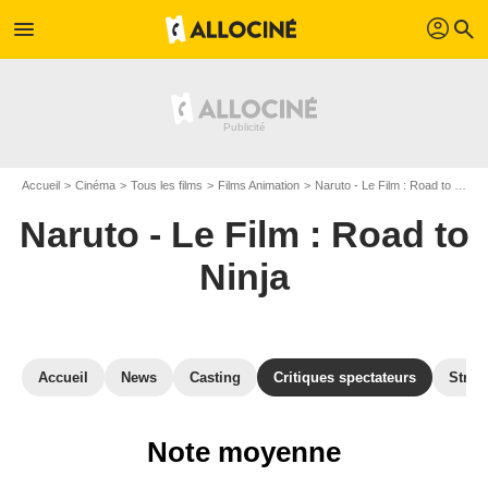
profil
menu
search
Accueil
Cinéma
Tous les films
Films Animation
Naruto - Le Film : Road to Ninja
Naruto - Le Film : Road to
Ninja
Accueil
News
Casting
Critiques spectateurs
Strea
Note moyenne