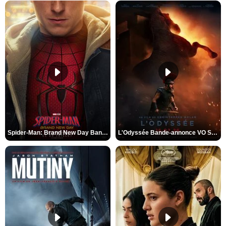
Spider-Man: Brand New Day Bande-annonce VO STFR
L'Odyssée Bande-annonce VO STFR