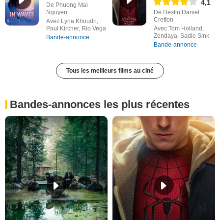
4,1
De Phuong Mai
Nguyen
De Destin Daniel
Cretton
Avec Lyna Khoudri,
Paul Kircher, Rio Vega
Avec Tom Holland,
Zendaya, Sadie Sink
Bande-annonce
Bande-annonce
Tous les meilleurs films au ciné
Bandes-annonces les plus récentes