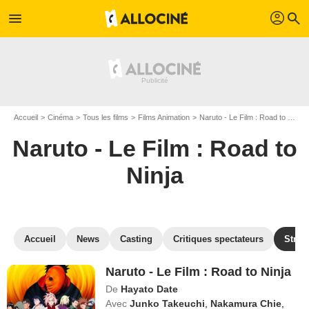
profil
menu
search
Accueil
Cinéma
Tous les films
Films Animation
Naruto - Le Film : Road to Ninja
Naruto - Le Film : Road to
Ninja
Accueil
News
Casting
Critiques spectateurs
Strea
Naruto - Le Film : Road to Ninja
De
Hayato Date
Avec
Junko Takeuchi
,
Nakamura Chie
,