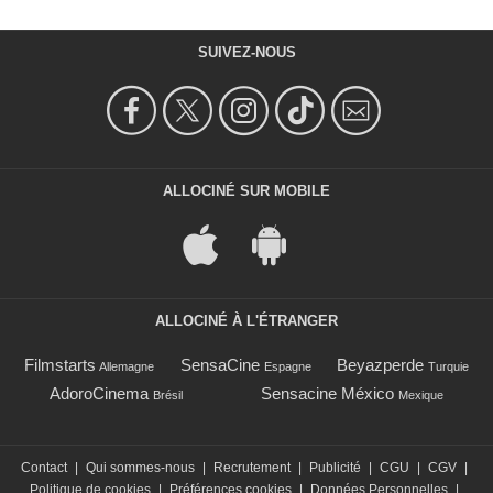
SUIVEZ-NOUS
ALLOCINÉ SUR MOBILE
ALLOCINÉ À L'ÉTRANGER
Filmstarts
SensaCine
Beyazperde
Allemagne
Espagne
Turquie
AdoroCinema
Sensacine México
Brésil
Mexique
Contact
|
Qui sommes-nous
|
Recrutement
|
Publicité
|
CGU
|
CGV
|
Politique de cookies
|
Préférences cookies
|
Données Personnelles
|