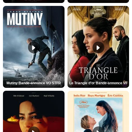
Mutiny Bande-annonce VO STFR
Le Triangle d'or Bande-annonce VF