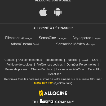
ALLOCINÉ SUR MOBILE
ALLOCINÉ À L'ÉTRANGER
Filmstarts
SensaCine
Beyazperde
Allemagne
Espagne
Turquie
AdoroCinema
Sensacine México
Brésil
Mexique
Contact
|
Qui sommes-nous
|
Recrutement
|
Publicité
|
CGU
|
CGV
|
Politique de cookies
|
Préférences cookies
|
Données Personnelles
|
Revue de presse
|
Charte d'écriture
|
Les services AlloCiné
|
Gérer Utiq
|
©AlloCiné
Retrouvez tous les horaires et infos de votre cinéma sur le numéro AlloCiné :
0 892 892 892
(0,90€/minute)