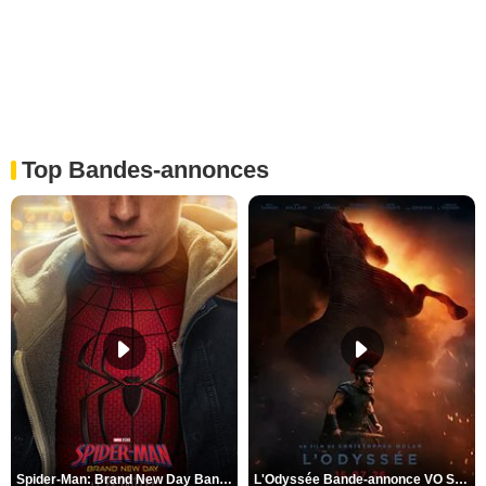
Top Bandes-annonces
Spider-Man: Brand New Day Bande-annonce VO STFR
L'Odyssée Bande-annonce VO STFR