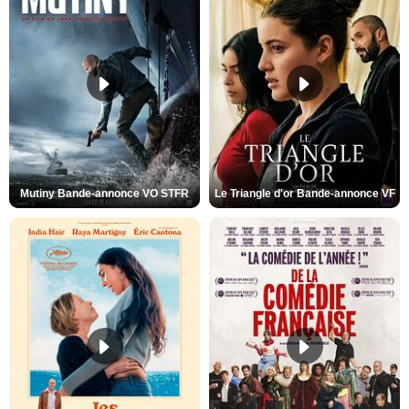
Mutiny Bande-annonce VO STFR
Le Triangle d'or Bande-annonce VF