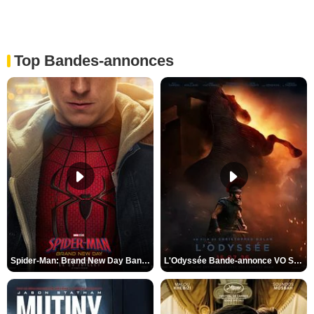
Top Bandes-annonces
Spider-Man: Brand New Day Bande-annonce VO STFR
L'Odyssée Bande-annonce VO STFR