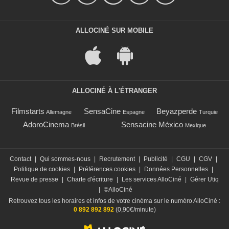
ALLOCINÉ SUR MOBILE
ALLOCINÉ À L'ÉTRANGER
Filmstarts
SensaCine
Beyazperde
Allemagne
Espagne
Turquie
AdoroCinema
Sensacine México
Brésil
Mexique
Contact
|
Qui sommes-nous
|
Recrutement
|
Publicité
|
CGU
|
CGV
|
Politique de cookies
|
Préférences cookies
|
Données Personnelles
|
Revue de presse
|
Charte d'écriture
|
Les services AlloCiné
|
Gérer Utiq
|
©AlloCiné
Retrouvez tous les horaires et infos de votre cinéma sur le numéro AlloCiné :
0 892 892 892
(0,90€/minute)