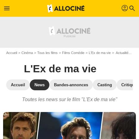
profil
menu
search
Accueil
Cinéma
Tous les films
Films Comédie
L'Ex de ma vie
Actualités L'Ex de ma vie
L'Ex de ma vie
Accueil
News
Bandes-annonces
Casting
Critiques
Toutes les news sur le film "L'Ex de ma vie"