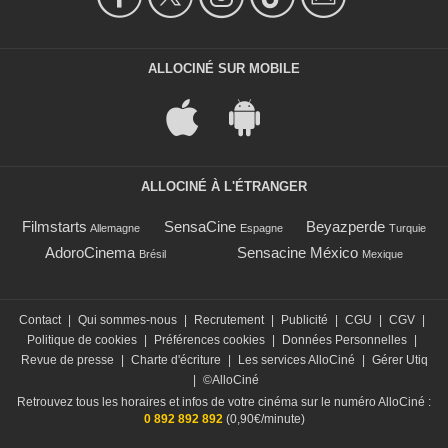
ALLOCINÉ SUR MOBILE
ALLOCINÉ À L'ÉTRANGER
Filmstarts
SensaCine
Beyazperde
Allemagne
Espagne
Turquie
AdoroCinema
Sensacine México
Brésil
Mexique
Contact
|
Qui sommes-nous
|
Recrutement
|
Publicité
|
CGU
|
CGV
|
Politique de cookies
|
Préférences cookies
|
Données Personnelles
|
Revue de presse
|
Charte d'écriture
|
Les services AlloCiné
|
Gérer Utiq
|
©AlloCiné
Retrouvez tous les horaires et infos de votre cinéma sur le numéro AlloCiné :
0 892 892 892
(0,90€/minute)