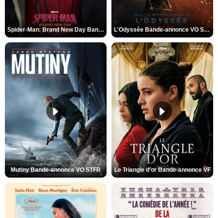
Spider-Man: Brand New Day Bande-annonce VO STFR
L'Odyssée Bande-annonce VO STFR
Mutiny Bande-annonce VO STFR
Le Triangle d'or Bande-annonce VF