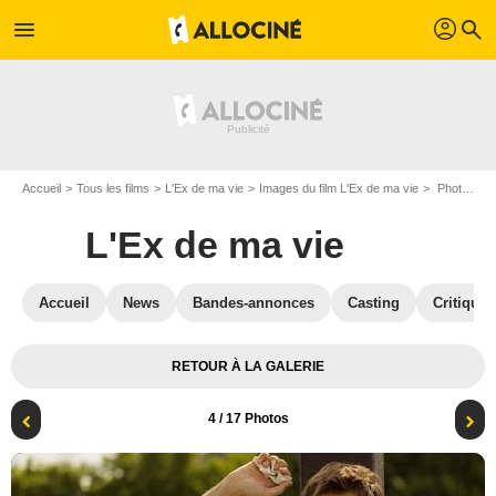
profil
menu
search
Accueil
Tous les films
L'Ex de ma vie
Images du film L'Ex de ma vie
Photo du film L'Ex de ma vie - Photo 4
L'Ex de ma vie
Accueil
News
Bandes-annonces
Casting
Critiques
RETOUR À LA GALERIE
4
/ 17 Photos