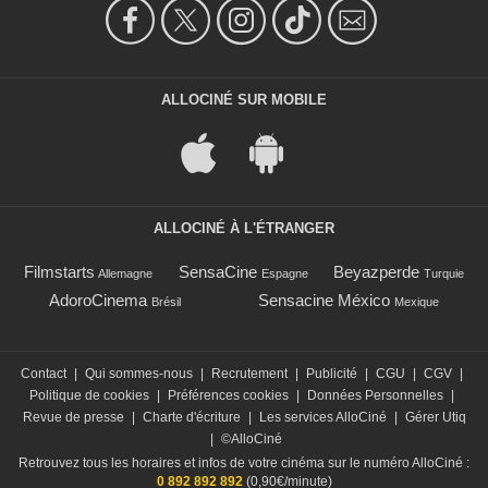
ALLOCINÉ SUR MOBILE
ALLOCINÉ À L'ÉTRANGER
Filmstarts
SensaCine
Beyazperde
Allemagne
Espagne
Turquie
AdoroCinema
Sensacine México
Brésil
Mexique
Contact
|
Qui sommes-nous
|
Recrutement
|
Publicité
|
CGU
|
CGV
|
Politique de cookies
|
Préférences cookies
|
Données Personnelles
|
Revue de presse
|
Charte d'écriture
|
Les services AlloCiné
|
Gérer Utiq
|
©AlloCiné
Retrouvez tous les horaires et infos de votre cinéma sur le numéro AlloCiné :
0 892 892 892
(0,90€/minute)