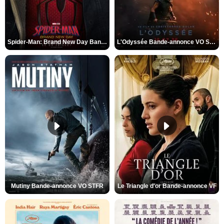
Spider-Man: Brand New Day Bande-annonce VO STFR
L'Odyssée Bande-annonce VO STFR
Mutiny Bande-annonce VO STFR
Le Triangle d'or Bande-annonce VF