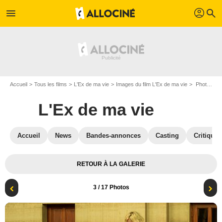
profil
menu
search
Accueil
Tous les films
L'Ex de ma vie
Images du film L'Ex de ma vie
Photo du film L'Ex de ma vie - Photo 3
L'Ex de ma vie
Accueil
News
Bandes-annonces
Casting
Critiques
RETOUR À LA GALERIE
3
/ 17 Photos