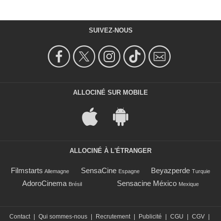
SUIVEZ-NOUS
ALLOCINÉ SUR MOBILE
ALLOCINÉ À L'ÉTRANGER
Filmstarts
SensaCine
Beyazperde
Allemagne
Espagne
Turquie
AdoroCinema
Sensacine México
Brésil
Mexique
Contact
|
Qui sommes-nous
|
Recrutement
|
Publicité
|
CGU
|
CGV
|