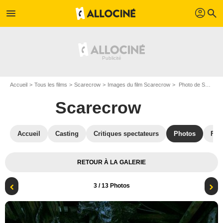
profil
menu
search
Accueil
Tous les films
Scarecrow
Images du film Scarecrow
Photo de Scarecrow - Photo 3
Scarecrow
Accueil
Casting
Critiques spectateurs
Photos
Film
RETOUR À LA GALERIE
3
/ 13 Photos