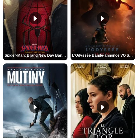
Spider-Man: Brand New Day Bande-annonce VO STFR
L'Odyssée Bande-annonce VO STFR